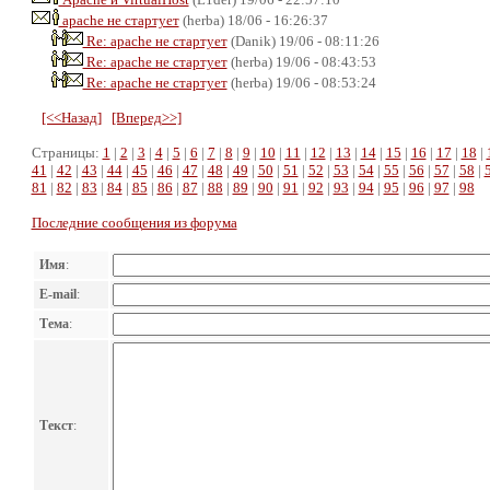
apache не стартует
(herba) 18/06 - 16:26:37
Re: apache не стартует
(Danik) 19/06 - 08:11:26
Re: apache не стартует
(herba) 19/06 - 08:43:53
Re: apache не стартует
(herba) 19/06 - 08:53:24
[<<Назад]
[Вперед>>]
Страницы:
1
|
2
|
3
|
4
|
5
|
6
|
7
|
8
|
9
|
10
|
11
|
12
|
13
|
14
|
15
|
16
|
17
|
18
|
41
|
42
|
43
|
44
|
45
|
46
|
47
|
48
|
49
|
50
|
51
|
52
|
53
|
54
|
55
|
56
|
57
|
58
|
81
|
82
|
83
|
84
|
85
|
86
|
87
|
88
|
89
|
90
|
91
|
92
|
93
|
94
|
95
|
96
|
97
|
98
Последние сообщения из форума
Имя
:
E-mail
:
Тема
:
Текст
: