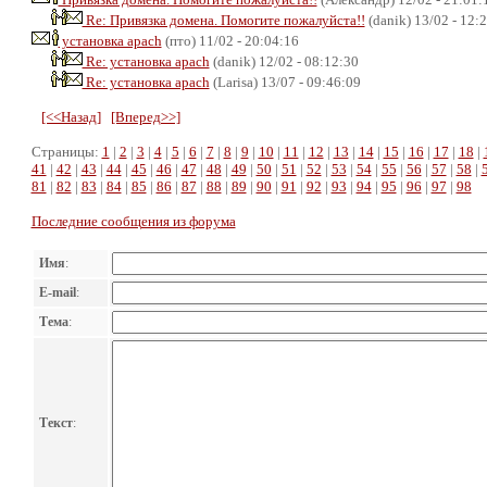
Re: Привязка домена. Помогите пожалуйста!!
(danik) 13/02 - 12:
установка apach
(пто) 11/02 - 20:04:16
Re: установка apach
(danik) 12/02 - 08:12:30
Re: установка apach
(Larisa) 13/07 - 09:46:09
[<<Назад]
[Вперед>>]
Страницы:
1
|
2
|
3
|
4
|
5
|
6
|
7
|
8
|
9
|
10
|
11
|
12
|
13
|
14
|
15
|
16
|
17
|
18
|
41
|
42
|
43
|
44
|
45
|
46
|
47
|
48
|
49
|
50
|
51
|
52
|
53
|
54
|
55
|
56
|
57
|
58
|
81
|
82
|
83
|
84
|
85
|
86
|
87
|
88
|
89
|
90
|
91
|
92
|
93
|
94
|
95
|
96
|
97
|
98
Последние сообщения из форума
Имя
:
E-mail
:
Тема
:
Текст
: