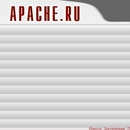
Новости
|
Документация
|
D