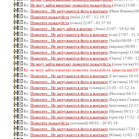
Re:
Не могу зайти вконтакт, помогите пожалуйста.)
(Олег) 21/06 -
Re:
Помогите... Не загружаются фото в контакте
(Нина Ильина) 06
Re:
Помогите пожалуйста
(mila) 21/07 - 12:10:37
Re:
Помогите пожалуйста
(ольга) 22/07 - 01:57:01
Re:
Помогите... Не могу зайти в контакт
(Анна) 25/07 - 19:02:06
Re:
Помогите... Не загружаются фото в контакте
(оля) 27/07 - 11:
Re:
Помогите... Не загружаются фото в контакте
(Saida) 06/09 - 1
Re:
Помогите... Не загружаются фото в контакте
(марина) 06/09 - 
Re:
Помогите... Не загружаются фото в контакте
(Виктория) 11/09
Re:
Помогите... Не загружаются фото в контакте
(Ольга) 17/09 - 1
Re:
Не могу зайти вконтакт, помогите пожалуйста.)
(анастасия) 01
Re: не могу зайти в контакт помогите пожалуйста. (анастасия) 03/
Re:
Помогите... Не загружаются фото в контакте
(Светлана) 18/10 
Re:
Помогите... Не загружаются фото в контакте
(Светлана) 18/10 
Re:
Помогите... Не загружаются игра
(эльвира) 23/10 - 15:12:14
Re:
Помогите... Не загружаются фото в контакте
(Наталья) 04/11 -
Re:
Помогите... Не загружаются фото в контакте
(Бадулина Галина)
Re:
Помогите... Не загружаются фото в контакте
(вероника) 22/11 
Re:
Помогите... Не загружаются фото в контакте
(Ирина) 30/11 - 
Re:
Помогите... Не загружаются фото в контакте
(христя) 17/12 - 
Re:
Помогите пожалуйста
(алтыный) 08/01 - 20:05:19
Re:
Помогите... Не загружаются фото в контакте
(наталья) 17/01 -
Re:
Помогите... Не загружаются фото в контакте
(Юлия) 12/02 - 2