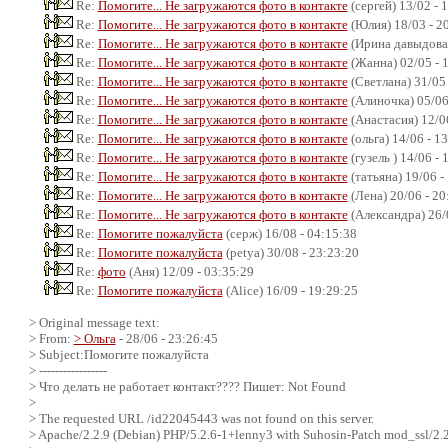
Re:
Помогите... Не загружаются фото в контакте
(сергей) 13/02 - 
Re:
Помогите... Не загружаются фото в контакте
(Юлия) 18/03 - 2
Re:
Помогите... Не загружаются фото в контакте
(Ирина давыдова)
Re:
Помогите... Не загружаются фото в контакте
(Жанна) 02/05 - 
Re:
Помогите... Не загружаются фото в контакте
(Светлана) 31/05 
Re:
Помогите... Не загружаются фото в контакте
(Алиночка) 05/06
Re:
Помогите... Не загружаются фото в контакте
(Анастасия) 12/06
Re:
Помогите... Не загружаются фото в контакте
(ольга) 14/06 - 1
Re:
Помогите... Не загружаются фото в контакте
(гузель ) 14/06 - 
Re:
Помогите... Не загружаются фото в контакте
(татьяна) 19/06 -
Re:
Помогите... Не загружаются фото в контакте
(Лена) 20/06 - 20
Re:
Помогите... Не загружаются фото в контакте
(Александра) 26/
Re:
Помогите пожалуйста
(серж) 16/08 - 04:15:38
Re:
Помогите пожалуйста
(petya) 30/08 - 23:23:20
Re:
фото
(Аня) 12/09 - 03:35:29
Re:
Помогите пожалуйста
(Alice) 16/09 - 19:29:25
> Original message text:
> From:
> Ольга
- 28/06 - 23:26:45
> Subject:Помогите пожалуйста
> -----------------
> Что делать не работает контакт???? Пишет: Not Found
>
> The requested URL /id22045443 was not found on this server.
> Apache/2.2.9 (Debian) PHP/5.2.6-1+lenny3 with Suhosin-Patch mod_ssl/2.2