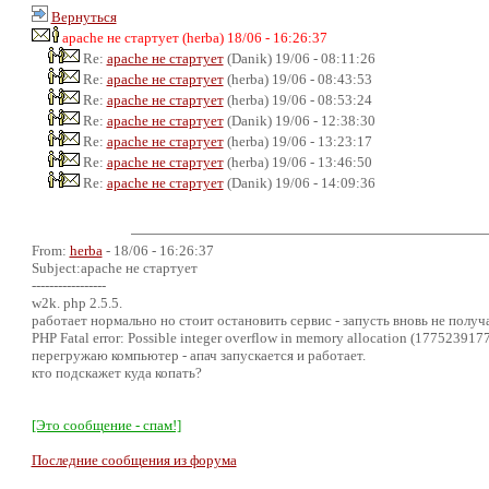
Вернуться
apache не стартует (herba) 18/06 - 16:26:37
Re:
apache не стартует
(Danik) 19/06 - 08:11:26
Re:
apache не стартует
(herba) 19/06 - 08:43:53
Re:
apache не стартует
(herba) 19/06 - 08:53:24
Re:
apache не стартует
(Danik) 19/06 - 12:38:30
Re:
apache не стартует
(herba) 19/06 - 13:23:17
Re:
apache не стартует
(herba) 19/06 - 13:46:50
Re:
apache не стартует
(Danik) 19/06 - 14:09:36
From:
herba
- 18/06 - 16:26:37
Subject:apache не стартует
-----------------
w2k. php 2.5.5.
работает нормально но стоит остановить сервис - запусть вновь не получае
PHP Fatal error: Possible integer overflow in memory allocation (1775239177
перегружаю компьютер - апач запускается и работает.
кто подскажет куда копать?
[Это сообщение - спам!]
Последние сообщения из форума