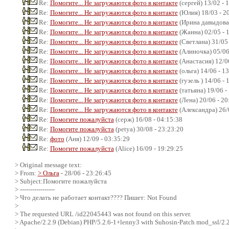
Re:
Помогите... Не загружаются фото в контакте
(сергей) 13/02 - 
Re:
Помогите... Не загружаются фото в контакте
(Юлия) 18/03 - 2
Re:
Помогите... Не загружаются фото в контакте
(Ирина давыдова)
Re:
Помогите... Не загружаются фото в контакте
(Жанна) 02/05 - 
Re:
Помогите... Не загружаются фото в контакте
(Светлана) 31/05 
Re:
Помогите... Не загружаются фото в контакте
(Алиночка) 05/06
Re:
Помогите... Не загружаются фото в контакте
(Анастасия) 12/06
Re:
Помогите... Не загружаются фото в контакте
(ольга) 14/06 - 1
Re:
Помогите... Не загружаются фото в контакте
(гузель ) 14/06 - 
Re:
Помогите... Не загружаются фото в контакте
(татьяна) 19/06 -
Re:
Помогите... Не загружаются фото в контакте
(Лена) 20/06 - 20
Re:
Помогите... Не загружаются фото в контакте
(Александра) 26/
Re:
Помогите пожалуйста
(серж) 16/08 - 04:15:38
Re:
Помогите пожалуйста
(petya) 30/08 - 23:23:20
Re:
фото
(Аня) 12/09 - 03:35:29
Re:
Помогите пожалуйста
(Alice) 16/09 - 19:29:25
> Original message text:
> From:
> Ольга
- 28/06 - 23:26:45
> Subject:Помогите пожалуйста
> -----------------
> Что делать не работает контакт???? Пишет: Not Found
>
> The requested URL /id22045443 was not found on this server.
> Apache/2.2.9 (Debian) PHP/5.2.6-1+lenny3 with Suhosin-Patch mod_ssl/2.2