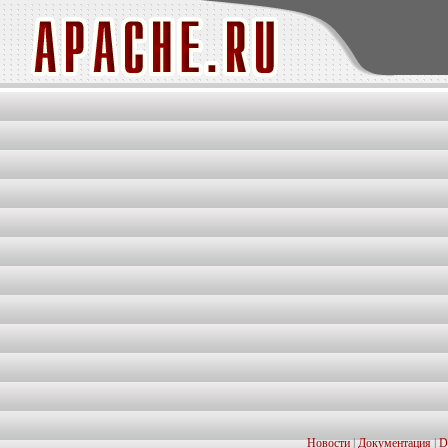
Новости
|
Документация
|
D