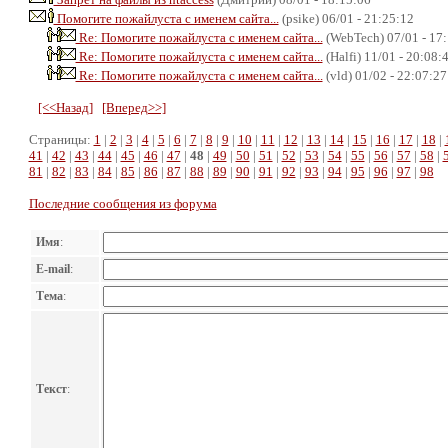
Помогите пожайлуста с именем сайта...
(psike) 06/01 - 21:25:12
Re: Помогите пожайлуста с именем сайта...
(WebTech) 07/01 - 17
Re: Помогите пожайлуста с именем сайта...
(Halfi) 11/01 - 20:08:
Re: Помогите пожайлуста с именем сайта...
(vld) 01/02 - 22:07:27
[<<Назад]
[Вперед>>]
Страницы:
1
|
2
|
3
|
4
|
5
|
6
|
7
|
8
|
9
|
10
|
11
|
12
|
13
|
14
|
15
|
16
|
17
|
18
|
41
|
42
|
43
|
44
|
45
|
46
|
47
|
48
|
49
|
50
|
51
|
52
|
53
|
54
|
55
|
56
|
57
|
58
|
81
|
82
|
83
|
84
|
85
|
86
|
87
|
88
|
89
|
90
|
91
|
92
|
93
|
94
|
95
|
96
|
97
|
98
Последние сообщения из форума
Имя
:
E-mail
:
Тема
:
Текст
: