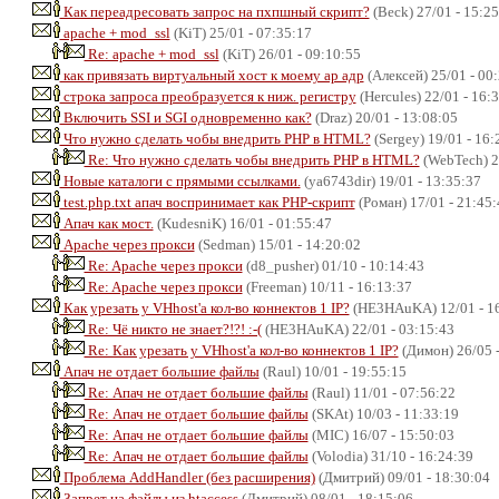
Как переадресовать запрос на пхпшный скрипт?
(Beck) 27/01 - 15:2
apache + mod_ssl
(KiT) 25/01 - 07:35:17
Re: apache + mod_ssl
(KiT) 26/01 - 09:10:55
как привязать виртуальный хост к моему ар адр
(Алексей) 25/01 - 00
строка запроса преобразуется к ниж. регистру
(Hercules) 22/01 - 16:
Включить SSI и SGI одновременно как?
(Draz) 20/01 - 13:08:05
Что нужно сделать чобы внедрить PHP в HTML?
(Sergey) 19/01 - 16:
Re: Что нужно сделать чобы внедрить PHP в HTML?
(WebTech) 2
Новые каталоги с прямыми ссылками.
(ya6743dir) 19/01 - 13:35:37
test.php.txt апач воспринимает как PHP-скрипт
(Роман) 17/01 - 21:45:
Апач как мост.
(KudesniK) 16/01 - 01:55:47
Apache через прокси
(Sedman) 15/01 - 14:20:02
Re: Apache через прокси
(d8_pusher) 01/10 - 10:14:43
Re: Apache через прокси
(Freeman) 10/11 - 16:13:37
Как урезать у VHhost'а кол-во коннектов 1 IP?
(HE3HAuKA) 12/01 - 1
Re: Чё никто не знает?!?! :-(
(HE3HAuKA) 22/01 - 03:15:43
Re: Как урезать у VHhost'а кол-во коннектов 1 IP?
(Димон) 26/05 -
Апач не отдает большие файлы
(Raul) 10/01 - 19:55:15
Re: Апач не отдает большие файлы
(Raul) 11/01 - 07:56:22
Re: Апач не отдает большие файлы
(SKAt) 10/03 - 11:33:19
Re: Апач не отдает большие файлы
(MIC) 16/07 - 15:50:03
Re: Апач не отдает большие файлы
(Volodia) 31/10 - 16:24:39
Проблема AddHandler (без расширения)
(Дмитрий) 09/01 - 18:30:04
Запрет на файлы из htaccess
(Дмитрий) 08/01 - 18:15:06