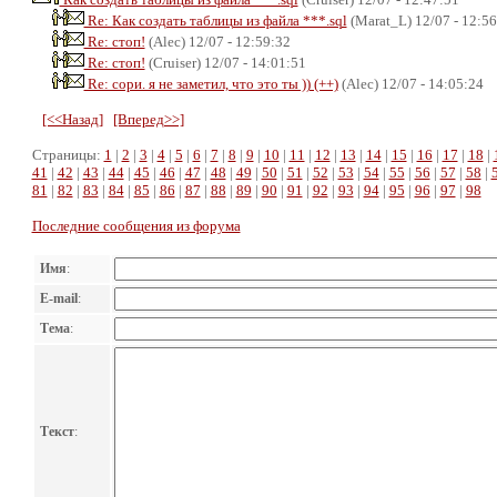
Re: Как создать таблицы из файла ***.sql
(Marat_L) 12/07 - 12:56
Re: стоп!
(Alec) 12/07 - 12:59:32
Re: стоп!
(Cruiser) 12/07 - 14:01:51
Re: сори. я не заметил, что это ты )) (++)
(Alec) 12/07 - 14:05:24
[<<Назад]
[Вперед>>]
Страницы:
1
|
2
|
3
|
4
|
5
|
6
|
7
|
8
|
9
|
10
|
11
|
12
|
13
|
14
|
15
|
16
|
17
|
18
|
41
|
42
|
43
|
44
|
45
|
46
|
47
|
48
|
49
|
50
|
51
|
52
|
53
|
54
|
55
|
56
|
57
|
58
|
81
|
82
|
83
|
84
|
85
|
86
|
87
|
88
|
89
|
90
|
91
|
92
|
93
|
94
|
95
|
96
|
97
|
98
Последние сообщения из форума
Имя
:
E-mail
:
Тема
:
Текст
: