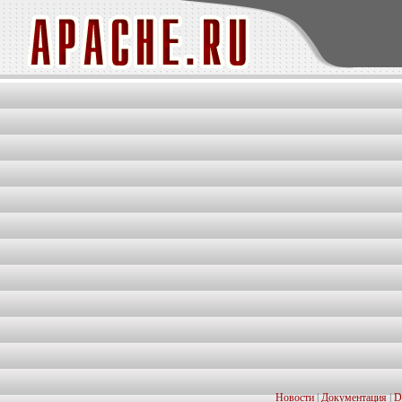
Новости
|
Документация
|
D