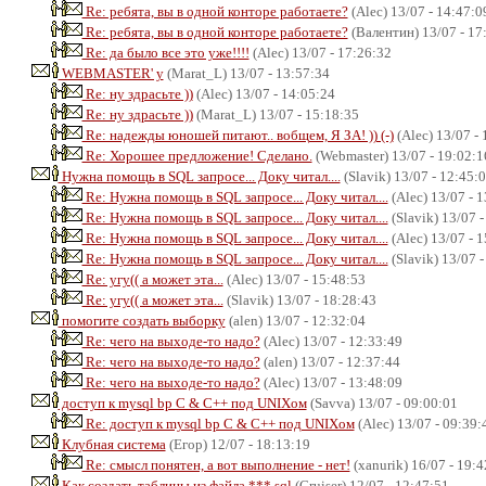
Re: ребята, вы в одной конторе работаете?
(Alec) 13/07 - 14:47:0
Re: ребята, вы в одной конторе работаете?
(Валентин) 13/07 - 17
Re: да было все это уже!!!!
(Alec) 13/07 - 17:26:32
WEBMASTER' у
(Marat_L) 13/07 - 13:57:34
Re: ну здрасьте ))
(Alec) 13/07 - 14:05:24
Re: ну здрасьте ))
(Marat_L) 13/07 - 15:18:35
Re: надежды юношей питают.. вобщем, Я ЗА! )) (-)
(Alec) 13/07 - 
Re: Хорошее предложение! Сделано.
(Webmaster) 13/07 - 19:02:1
Нужна помощь в SQL запросе... Доку читал....
(Slavik) 13/07 - 12:45:
Re: Нужна помощь в SQL запросе... Доку читал....
(Alec) 13/07 - 
Re: Нужна помощь в SQL запросе... Доку читал....
(Slavik) 13/07 -
Re: Нужна помощь в SQL запросе... Доку читал....
(Alec) 13/07 - 
Re: Нужна помощь в SQL запросе... Доку читал....
(Slavik) 13/07 -
Re: угу(( а может эта...
(Alec) 13/07 - 15:48:53
Re: угу(( а может эта...
(Slavik) 13/07 - 18:28:43
помогите создать выборку
(alen) 13/07 - 12:32:04
Re: чего на выходе-то надо?
(Alec) 13/07 - 12:33:49
Re: чего на выходе-то надо?
(alen) 13/07 - 12:37:44
Re: чего на выходе-то надо?
(Alec) 13/07 - 13:48:09
доступ к mysql bp C & C++ под UNIXом
(Savva) 13/07 - 09:00:01
Re: доступ к mysql bp C & C++ под UNIXом
(Alec) 13/07 - 09:39:
Клубная система
(Егор) 12/07 - 18:13:19
Re: смысл понятен, а вот выполнение - нет!
(xanurik) 16/07 - 19:4
Как создать таблицы из файла ***.sql
(Cruiser) 12/07 - 12:47:51