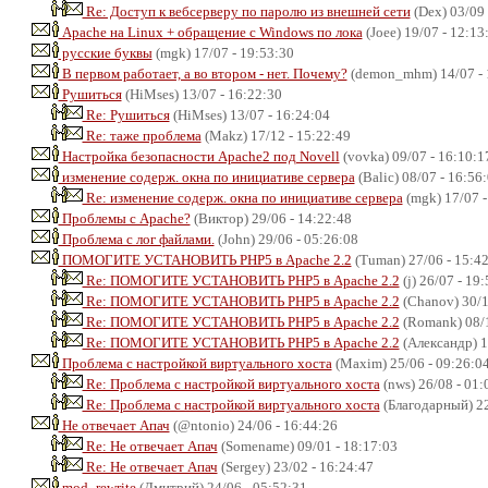
Re: Доступ к вебсерверу по паролю из внешней сети
(Dex) 03/09 
Apache на Linux + обращение с Windows по лока
(Joee) 19/07 - 12:13
русские буквы
(mgk) 17/07 - 19:53:30
В первом работает, а во втором - нет. Почему?
(demon_mhm) 14/07 - 
Рушиться
(HiMses) 13/07 - 16:22:30
Re: Рушиться
(HiMses) 13/07 - 16:24:04
Re: таже проблема
(Makz) 17/12 - 15:22:49
Настройка безопасности Apache2 под Novell
(vovka) 09/07 - 16:10:1
изменение содерж. окна по инициативе сервера
(Balic) 08/07 - 16:56
Re: изменение содерж. окна по инициативе сервера
(mgk) 17/07 -
Проблемы с Apache?
(Виктор) 29/06 - 14:22:48
Проблема с лог файлами.
(John) 29/06 - 05:26:08
ПОМОГИТЕ УСТАНОВИТЬ РНР5 в Apache 2.2
(Tuman) 27/06 - 15:4
Re: ПОМОГИТЕ УСТАНОВИТЬ РНР5 в Apache 2.2
(j) 26/07 - 19
Re: ПОМОГИТЕ УСТАНОВИТЬ РНР5 в Apache 2.2
(Chanov) 30/1
Re: ПОМОГИТЕ УСТАНОВИТЬ РНР5 в Apache 2.2
(Romank) 08/1
Re: ПОМОГИТЕ УСТАНОВИТЬ РНР5 в Apache 2.2
(Александр) 1
Проблема с настройкой виртуального хоста
(Maxim) 25/06 - 09:26:0
Re: Проблема с настройкой виртуального хоста
(nws) 26/08 - 01:
Re: Проблема с настройкой виртуального хоста
(Благодарный) 22
Не отвечает Апач
(@ntonio) 24/06 - 16:44:26
Re: Не отвечает Апач
(Somename) 09/01 - 18:17:03
Re: Не отвечает Апач
(Sergey) 23/02 - 16:24:47
mod_rewrite
(Дмитрий) 24/06 - 05:52:31