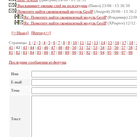
Выскакивает окошко cmd на полсекудны
(Павел) 23/06 - 15:36:50
Помогите найти скомпиленый модуль GeoIP
(Андрей) 20/06 - 13:56:2
Re: Помогите найти скомпиленый модуль GeoIP
(Владимир) 22/06
Re: Помогите найти скомпиленый модуль GeoIP
(XPraptor) 12/12 
[<<Назад]
[Вперед>>]
Страницы:
1
|
2
|
3
|
4
|
5
|
6
|
7
|
8
|
9
|
10
|
11
|
12
|
13
|
14
|
15
|
16
|
17
|
18
|
41
|
42
|
43
|
44
|
45
|
46
|
47
|
48
|
49
|
50
|
51
|
52
|
53
|
54
|
55
|
56
|
57
|
58
|
81
|
82
|
83
|
84
|
85
|
86
|
87
|
88
|
89
|
90
|
91
|
92
|
93
|
94
|
95
|
96
|
97
|
98
Последние сообщения из форума
Имя
:
E-mail
:
Тема
:
Текст
: