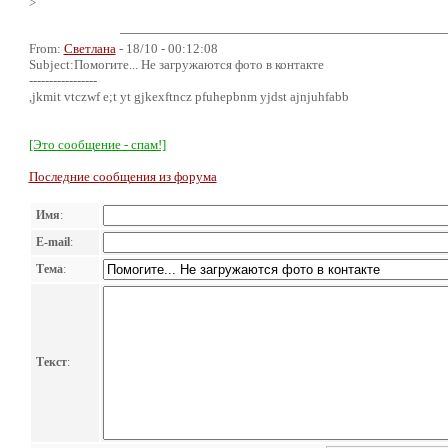
>
From:
Светлана
- 18/10 - 00:12:08
Subject:Помогите... Не загружаются фото в контакте
-----------------
,jkmit vtczwf e;t yt gjkexftncz pfuhepbnm yjdst ajnjuhfabb
[Это сообщение - спам!]
Последние сообщения из форума
Имя
:
E-mail
:
Тема
:
Текст
: