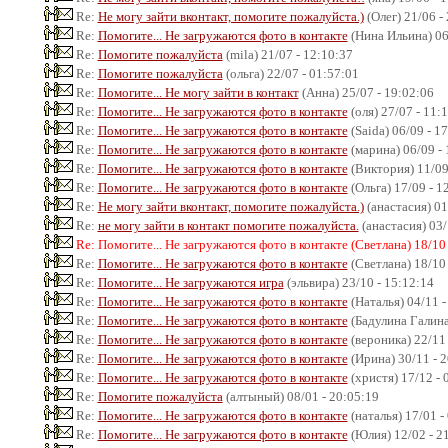
Re:
Не могу зайти вконтакт, помогите пожалуйста.)
(Олег) 21/06 -
Re:
Помогите... Не загружаются фото в контакте
(Нина Ильина) 06
Re:
Помогите пожалуйста
(mila) 21/07 - 12:10:37
Re:
Помогите пожалуйста
(ольга) 22/07 - 01:57:01
Re:
Помогите... Не могу зайти в контакт
(Анна) 25/07 - 19:02:06
Re:
Помогите... Не загружаются фото в контакте
(оля) 27/07 - 11:
Re:
Помогите... Не загружаются фото в контакте
(Saida) 06/09 - 1
Re:
Помогите... Не загружаются фото в контакте
(марина) 06/09 - 
Re:
Помогите... Не загружаются фото в контакте
(Виктория) 11/09
Re:
Помогите... Не загружаются фото в контакте
(Ольга) 17/09 - 1
Re:
Не могу зайти вконтакт, помогите пожалуйста.)
(анастасия) 01
Re:
не могу зайти в контакт помогите пожалуйста.
(анастасия) 03/
Re: Помогите... Не загружаются фото в контакте (Светлана) 18/10 
Re:
Помогите... Не загружаются фото в контакте
(Светлана) 18/10 
Re:
Помогите... Не загружаются игра
(эльвира) 23/10 - 15:12:14
Re:
Помогите... Не загружаются фото в контакте
(Наталья) 04/11 -
Re:
Помогите... Не загружаются фото в контакте
(Бадулина Галина)
Re:
Помогите... Не загружаются фото в контакте
(вероника) 22/11 
Re:
Помогите... Не загружаются фото в контакте
(Ирина) 30/11 - 
Re:
Помогите... Не загружаются фото в контакте
(христя) 17/12 - 
Re:
Помогите пожалуйста
(алтыный) 08/01 - 20:05:19
Re:
Помогите... Не загружаются фото в контакте
(наталья) 17/01 -
Re:
Помогите... Не загружаются фото в контакте
(Юлия) 12/02 - 2