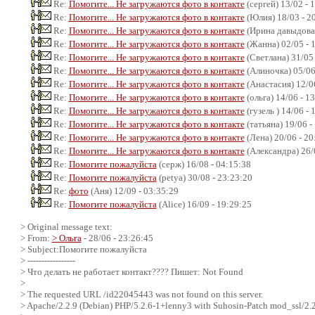
Re:
Помогите... Не загружаются фото в контакте
(сергей) 13/02 - 
Re:
Помогите... Не загружаются фото в контакте
(Юлия) 18/03 - 2
Re:
Помогите... Не загружаются фото в контакте
(Ирина давыдова)
Re:
Помогите... Не загружаются фото в контакте
(Жанна) 02/05 - 
Re:
Помогите... Не загружаются фото в контакте
(Светлана) 31/05 
Re:
Помогите... Не загружаются фото в контакте
(Алиночка) 05/06
Re:
Помогите... Не загружаются фото в контакте
(Анастасия) 12/06
Re:
Помогите... Не загружаются фото в контакте
(ольга) 14/06 - 1
Re:
Помогите... Не загружаются фото в контакте
(гузель ) 14/06 - 
Re:
Помогите... Не загружаются фото в контакте
(татьяна) 19/06 -
Re:
Помогите... Не загружаются фото в контакте
(Лена) 20/06 - 20
Re:
Помогите... Не загружаются фото в контакте
(Александра) 26/
Re:
Помогите пожалуйста
(серж) 16/08 - 04:15:38
Re:
Помогите пожалуйста
(petya) 30/08 - 23:23:20
Re:
фото
(Аня) 12/09 - 03:35:29
Re:
Помогите пожалуйста
(Alice) 16/09 - 19:29:25
> Original message text:
> From:
> Ольга
- 28/06 - 23:26:45
> Subject:Помогите пожалуйста
> -----------------
> Что делать не работает контакт???? Пишет: Not Found
>
> The requested URL /id22045443 was not found on this server.
> Apache/2.2.9 (Debian) PHP/5.2.6-1+lenny3 with Suhosin-Patch mod_ssl/2.2