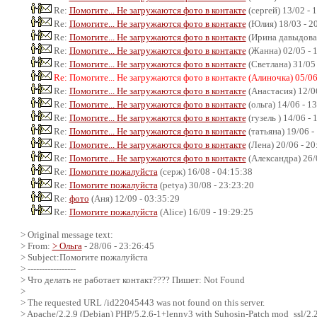
Re:
Помогите... Не загружаются фото в контакте
(сергей) 13/02 - 
Re:
Помогите... Не загружаются фото в контакте
(Юлия) 18/03 - 2
Re:
Помогите... Не загружаются фото в контакте
(Ирина давыдова)
Re:
Помогите... Не загружаются фото в контакте
(Жанна) 02/05 - 
Re:
Помогите... Не загружаются фото в контакте
(Светлана) 31/05 
Re: Помогите... Не загружаются фото в контакте (Алиночка) 05/06
Re:
Помогите... Не загружаются фото в контакте
(Анастасия) 12/06
Re:
Помогите... Не загружаются фото в контакте
(ольга) 14/06 - 1
Re:
Помогите... Не загружаются фото в контакте
(гузель ) 14/06 - 
Re:
Помогите... Не загружаются фото в контакте
(татьяна) 19/06 -
Re:
Помогите... Не загружаются фото в контакте
(Лена) 20/06 - 20
Re:
Помогите... Не загружаются фото в контакте
(Александра) 26/
Re:
Помогите пожалуйста
(серж) 16/08 - 04:15:38
Re:
Помогите пожалуйста
(petya) 30/08 - 23:23:20
Re:
фото
(Аня) 12/09 - 03:35:29
Re:
Помогите пожалуйста
(Alice) 16/09 - 19:29:25
> Original message text:
> From:
> Ольга
- 28/06 - 23:26:45
> Subject:Помогите пожалуйста
> -----------------
> Что делать не работает контакт???? Пишет: Not Found
>
> The requested URL /id22045443 was not found on this server.
> Apache/2.2.9 (Debian) PHP/5.2.6-1+lenny3 with Suhosin-Patch mod_ssl/2.2