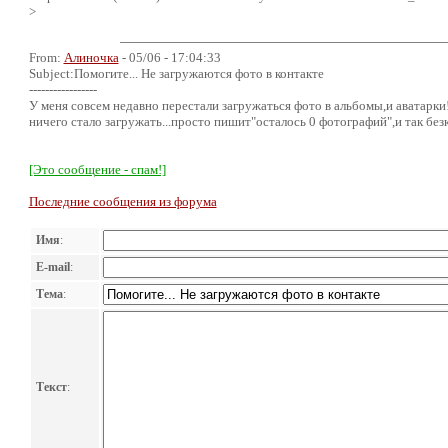
>
From:
Алиночка
- 05/06 - 17:04:33
Subject:Помогите... Не загружаются фото в контакте
-----------------
У меня совсем недавно перестали загружаться фото в альбомы,и аватарк
ничего стало загружать...просто пишит"осталось 0 фотографий",и так без
[Это сообщение - спам!]
Последние сообщения из форума
Имя
:
E-mail
:
Тема
:
Текст
: