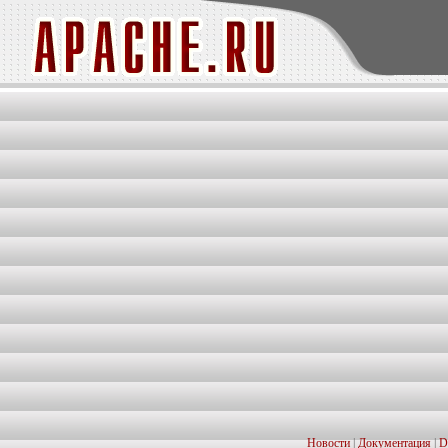
Новости
|
Документация
|
D