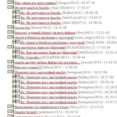
Как узнать кто жрет память?
(Aragos) 05/12 - 01:07:16
Не загружается Apache.
(Alan^3D) 04/12 - 17:45:17
Re: Не загружается Apache.
(Slafka) 04/12 - 18:06:18
Re: Не загружается Apache.
(WebTech) 05/12 - 13:03:51
Re: Не загружается Apache.
(Alan^3D) 07/12 - 14:38:24
Access log
(Horzer) 04/12 - 14:31:08
htaccess | единый chmod для всех файлов
(Alex) 04/12 - 13:11:43
Apach в Windows проблема с доступом?
(some_sergey) 03/12 - 12:02:
Re: Apach в Windows проблема с доступом?
(Mad) 19/06 - 10:04:
Как настроить Апач под Виндами?
(FLIGHTER) 01/12 - 17:47:49
Re: Как настроить Апач под Виндами?
(WebTech) 02/12 - 13:31:3
Re: Спасибо:)
(FLIGHTER) 08/12 - 15:39:44
apache выдаёт любые файлы win хостинга....
(noook) 30/11 - 11:54:21
Как это сделать???
(Вася) 29/11 - 11:46:43
Помогите плз с настройкой apache
(Swingstar) 26/11 - 16:57:06
Re: Помогите плз с настройкой apache
(Slafka) 26/11 - 18:57:00
Re: Помогите плз с настройкой apache
(Slafka) 26/11 - 18:59:26
Re: Помогите плз с настройкой apache
(Swingstar) 26/11 - 22:28:5
Re: Помогите плз с настройкой apache
(pokimon) 27/11 - 16:28:4
Re: Помогите плз с настройкой apache
(Swingstar) 28/11 - 01:23:1
Re: Помогите плз с настройкой apache
(Swingstar) 02/12 - 13:47:2
Выполнение cgi скриптов под Linux
(Alex) 25/11 - 21:13:33
Apache Security
(pokimon) 25/11 - 20:36:31
апач-прокси сервер
(Raven) 25/11 - 07:32:06