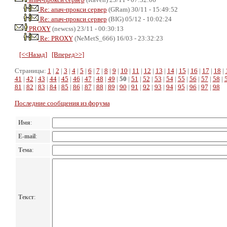
Re: апач-прокси сервер
(GRam) 30/11 - 15:49:52
Re: апач-прокси сервер
(BIG) 05/12 - 10:02:24
PROXY
(newcss) 23/11 - 00:30:13
Re: PROXY
(NeMetS_666) 16/03 - 23:32:23
[<<Назад]
[Вперед>>]
Страницы:
1
|
2
|
3
|
4
|
5
|
6
|
7
|
8
|
9
|
10
|
11
|
12
|
13
|
14
|
15
|
16
|
17
|
18
|
41
|
42
|
43
|
44
|
45
|
46
|
47
|
48
|
49
|
50
|
51
|
52
|
53
|
54
|
55
|
56
|
57
|
58
|
81
|
82
|
83
|
84
|
85
|
86
|
87
|
88
|
89
|
90
|
91
|
92
|
93
|
94
|
95
|
96
|
97
|
98
Последние сообщения из форума
Имя
:
E-mail
:
Тема
:
Текст
: