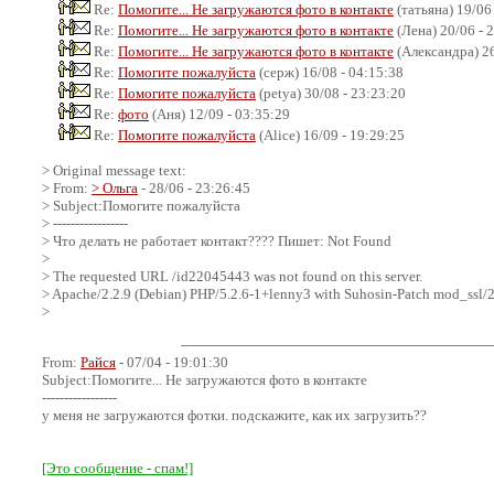
Re:
Помогите... Не загружаются фото в контакте
(татьяна) 19/06
Re:
Помогите... Не загружаются фото в контакте
(Лена) 20/06 - 
Re:
Помогите... Не загружаются фото в контакте
(Александра) 26
Re:
Помогите пожалуйста
(серж) 16/08 - 04:15:38
Re:
Помогите пожалуйста
(petya) 30/08 - 23:23:20
Re:
фото
(Аня) 12/09 - 03:35:29
Re:
Помогите пожалуйста
(Alice) 16/09 - 19:29:25
> Original message text:
> From:
> Ольга
- 28/06 - 23:26:45
> Subject:Помогите пожалуйста
> -----------------
> Что делать не работает контакт???? Пишет: Not Found
>
> The requested URL /id22045443 was not found on this server.
> Apache/2.2.9 (Debian) PHP/5.2.6-1+lenny3 with Suhosin-Patch mod_ssl/2.
>
From:
Райся
- 07/04 - 19:01:30
Subject:Помогите... Не загружаются фото в контакте
-----------------
у меня не загружаются фотки. подскажите, как их загрузить??
[Это сообщение - спам!]