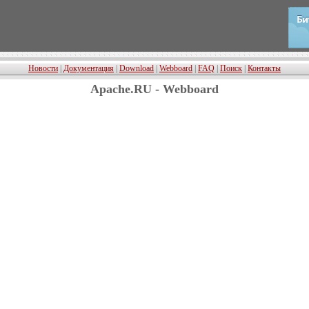
Новости
|
Документация
|
Download
|
Webboard
|
FAQ
|
Поиск
|
Контакты
Apache.RU - Webboard