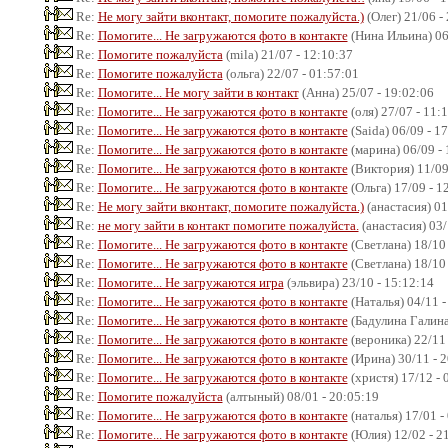
Re:
Не могу зайти вконтакт, помогите пожалуйста.)
(Олег) 21/06 -
Re:
Помогите... Не загружаются фото в контакте
(Нина Ильина) 06
Re:
Помогите пожалуйста
(mila) 21/07 - 12:10:37
Re:
Помогите пожалуйста
(ольга) 22/07 - 01:57:01
Re:
Помогите... Не могу зайти в контакт
(Анна) 25/07 - 19:02:06
Re:
Помогите... Не загружаются фото в контакте
(оля) 27/07 - 11:
Re:
Помогите... Не загружаются фото в контакте
(Saida) 06/09 - 1
Re:
Помогите... Не загружаются фото в контакте
(марина) 06/09 - 
Re:
Помогите... Не загружаются фото в контакте
(Виктория) 11/09
Re:
Помогите... Не загружаются фото в контакте
(Ольга) 17/09 - 1
Re:
Не могу зайти вконтакт, помогите пожалуйста.)
(анастасия) 01
Re:
не могу зайти в контакт помогите пожалуйста.
(анастасия) 03/
Re:
Помогите... Не загружаются фото в контакте
(Светлана) 18/10 
Re:
Помогите... Не загружаются фото в контакте
(Светлана) 18/10 
Re:
Помогите... Не загружаются игра
(эльвира) 23/10 - 15:12:14
Re:
Помогите... Не загружаются фото в контакте
(Наталья) 04/11 -
Re:
Помогите... Не загружаются фото в контакте
(Бадулина Галина)
Re:
Помогите... Не загружаются фото в контакте
(вероника) 22/11 
Re:
Помогите... Не загружаются фото в контакте
(Ирина) 30/11 - 
Re:
Помогите... Не загружаются фото в контакте
(христя) 17/12 - 
Re:
Помогите пожалуйста
(алтыный) 08/01 - 20:05:19
Re:
Помогите... Не загружаются фото в контакте
(наталья) 17/01 -
Re:
Помогите... Не загружаются фото в контакте
(Юлия) 12/02 - 2