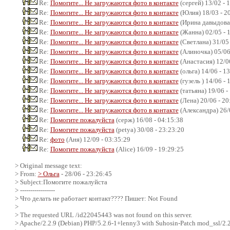
Re:
Помогите... Не загружаются фото в контакте
(сергей) 13/02 - 
Re:
Помогите... Не загружаются фото в контакте
(Юлия) 18/03 - 2
Re:
Помогите... Не загружаются фото в контакте
(Ирина давыдова)
Re:
Помогите... Не загружаются фото в контакте
(Жанна) 02/05 - 
Re:
Помогите... Не загружаются фото в контакте
(Светлана) 31/05 
Re:
Помогите... Не загружаются фото в контакте
(Алиночка) 05/06
Re:
Помогите... Не загружаются фото в контакте
(Анастасия) 12/06
Re:
Помогите... Не загружаются фото в контакте
(ольга) 14/06 - 1
Re:
Помогите... Не загружаются фото в контакте
(гузель ) 14/06 - 
Re:
Помогите... Не загружаются фото в контакте
(татьяна) 19/06 -
Re:
Помогите... Не загружаются фото в контакте
(Лена) 20/06 - 20
Re:
Помогите... Не загружаются фото в контакте
(Александра) 26/
Re:
Помогите пожалуйста
(серж) 16/08 - 04:15:38
Re:
Помогите пожалуйста
(petya) 30/08 - 23:23:20
Re:
фото
(Аня) 12/09 - 03:35:29
Re:
Помогите пожалуйста
(Alice) 16/09 - 19:29:25
> Original message text:
> From:
> Ольга
- 28/06 - 23:26:45
> Subject:Помогите пожалуйста
> -----------------
> Что делать не работает контакт???? Пишет: Not Found
>
> The requested URL /id22045443 was not found on this server.
> Apache/2.2.9 (Debian) PHP/5.2.6-1+lenny3 with Suhosin-Patch mod_ssl/2.2