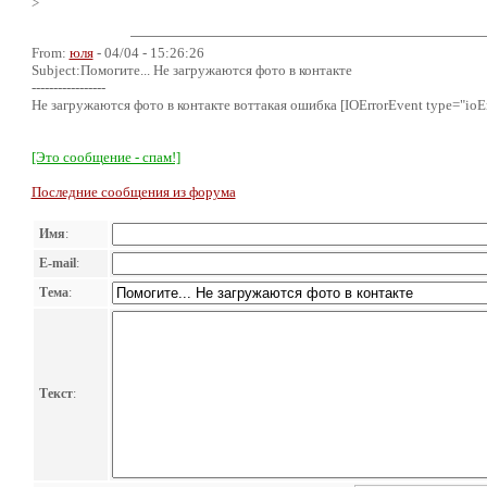
>
From:
юля
- 04/04 - 15:26:26
Subject:Помогите... Не загружаются фото в контакте
-----------------
Не загружаются фото в контакте воттакая ошибка [IOErrorEvent type="ioErr
[Это сообщение - спам!]
Последние сообщения из форума
Имя
:
E-mail
:
Тема
:
Текст
: