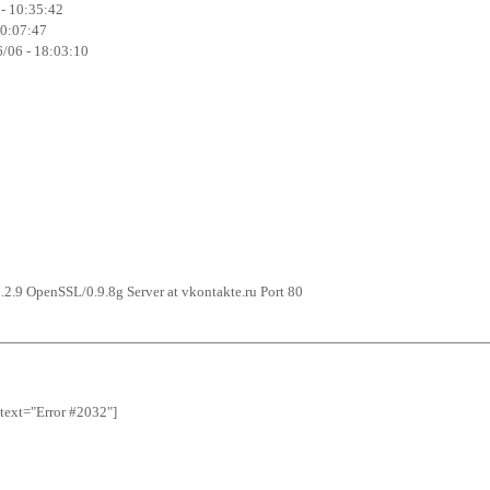
 - 10:35:42
20:07:47
/06 - 18:03:10
2.9 OpenSSL/0.9.8g Server at vkontakte.ru Port 80
 text="Error #2032"]