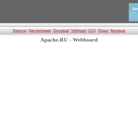
Новости
|
Документация
|
Download
|
Webboard
|
FAQ
|
Поиск
|
Контакты
Apache.RU - Webboard