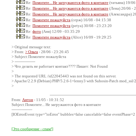
Re:
Помогите... Не загружаются фото в контакте
(татьяна) 19/06
Re:
Помогите... Не загружаются фото в контакте
(Лена) 20/06 - 
Re:
Помогите... Не загружаются фото в контакте
(Александра) 26
Re:
Помогите пожалуйста
(серж) 16/08 - 04:15:38
Re:
Помогите пожалуйста
(petya) 30/08 - 23:23:20
Re:
фото
(Аня) 12/09 - 03:35:29
Re:
Помогите пожалуйста
(Alice) 16/09 - 19:29:25
> Original message text:
> From:
> Ольга
- 28/06 - 23:26:45
> Subject:Помогите пожалуйста
> -----------------
> Что делать не работает контакт???? Пишет: Not Found
>
> The requested URL /id22045443 was not found on this server.
> Apache/2.2.9 (Debian) PHP/5.2.6-1+lenny3 with Suhosin-Patch mod_ssl/2.
>
From:
Антон
- 11/05 - 10:31:52
Subject:Помогите... Не загружаются фото в контакте
-----------------
[IOErrorEvent type="ioError" bubbles=false cancelable=false eventPhase=2
[Это сообщение - спам!]