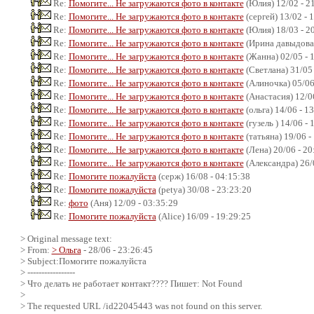
Re:
Помогите... Не загружаются фото в контакте
(Юлия) 12/02 - 2
Re:
Помогите... Не загружаются фото в контакте
(сергей) 13/02 - 
Re:
Помогите... Не загружаются фото в контакте
(Юлия) 18/03 - 2
Re:
Помогите... Не загружаются фото в контакте
(Ирина давыдова)
Re:
Помогите... Не загружаются фото в контакте
(Жанна) 02/05 - 
Re:
Помогите... Не загружаются фото в контакте
(Светлана) 31/05 
Re:
Помогите... Не загружаются фото в контакте
(Алиночка) 05/06
Re:
Помогите... Не загружаются фото в контакте
(Анастасия) 12/06
Re:
Помогите... Не загружаются фото в контакте
(ольга) 14/06 - 1
Re:
Помогите... Не загружаются фото в контакте
(гузель ) 14/06 - 
Re:
Помогите... Не загружаются фото в контакте
(татьяна) 19/06 -
Re:
Помогите... Не загружаются фото в контакте
(Лена) 20/06 - 20
Re:
Помогите... Не загружаются фото в контакте
(Александра) 26/
Re:
Помогите пожалуйста
(серж) 16/08 - 04:15:38
Re:
Помогите пожалуйста
(petya) 30/08 - 23:23:20
Re:
фото
(Аня) 12/09 - 03:35:29
Re:
Помогите пожалуйста
(Alice) 16/09 - 19:29:25
> Original message text:
> From:
> Ольга
- 28/06 - 23:26:45
> Subject:Помогите пожалуйста
> -----------------
> Что делать не работает контакт???? Пишет: Not Found
>
> The requested URL /id22045443 was not found on this server.