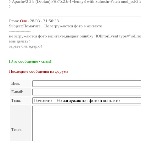
> Apache/2.2.9 (Debian) PHP/5.2.6-1+lenny3 with Suhosin-Patch mod_ssl/2.2
>
From:
Оля
- 28/03 - 21:56:38
Subject:Помогите... Не загружаются фото в контакте
-----------------
не загружаются фото вконтакте,выдаёт ошибку [IOErrorEvent type="ioError"
мне делать?
зараее благодарю!
[Это сообщение - спам!]
Последние сообщения из форума
Имя
:
E-mail
:
Тема
:
Текст
: