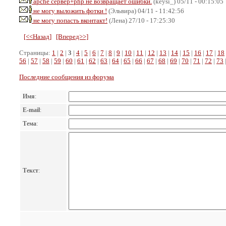
apche сервер+php не возвращает ошибки.
(keysi_) 05/11 - 00:15:05
не могу выложить фотки !
(Эльвира) 04/11 - 11:42:56
не могу попасть вконтакт!
(Лена) 27/10 - 17:25:30
[<<Назад]
[Вперед>>]
Страницы:
1
|
2
|
3
|
4
|
5
|
6
|
7
|
8
|
9
|
10
|
11
|
12
|
13
|
14
|
15
|
16
|
17
|
18
56
|
57
|
58
|
59
|
60
|
61
|
62
|
63
|
64
|
65
|
66
|
67
|
68
|
69
|
70
|
71
|
72
|
73
Последние сообщения из форума
Имя
:
E-mail
:
Тема
:
Текст
: