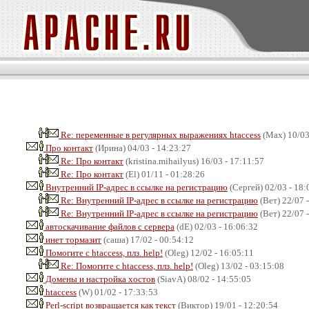
Re: переменные в регулярных выражениях htaccess
(Max) 10/03
Про контакт
(Ирина) 04/03 - 14:23:27
Re: Про контакт
(kristina.mihailyus) 16/03 - 17:11:57
Re: Про контакт
(El) 01/11 - 01:28:26
Внутренний IP-адрес в ссылке на регистрацию
(Сергей) 02/03 - 18:
Re: Внутренний IP-адрес в ссылке на регистрацию
(Вет) 22/07 
Re: Внутренний IP-адрес в ссылке на регистрацию
(Вет) 22/07 
автоскачивание файлов с сервера
(dE) 02/03 - 16:06:32
инет тормазит
(саша) 17/02 - 00:54:12
Помогите с htaccess, плз. help!
(Oleg) 12/02 - 16:05:11
Re: Помогите с htaccess, плз. help!
(Oleg) 13/02 - 03:15:08
Домены и настройка хостов
(SiavA) 08/02 - 14:55:05
htaccess
(W) 01/02 - 17:33:53
Perl-script возвращается как текст
(Виктор) 19/01 - 12:20:54