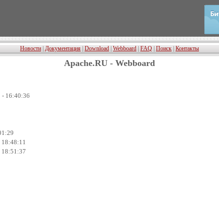
Новости
|
Документация
|
Download
|
Webboard
|
FAQ
|
Поиск
|
Контакты
Apache.RU - Webboard
 - 16:40:36
01:29
- 18:48:11
- 18:51:37