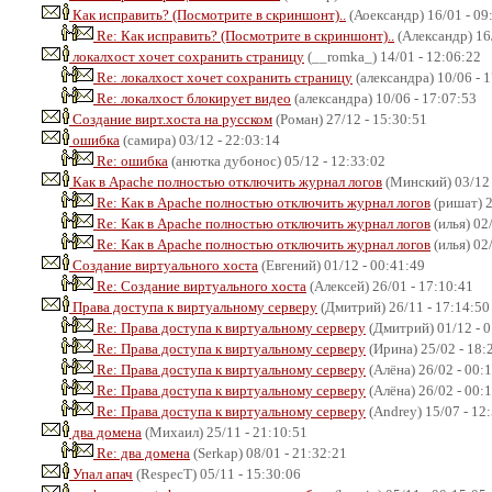
Как исправить? (Посмотрите в скриншонт)..
(Аоександр) 16/01 - 09
Re: Как исправить? (Посмотрите в скриншонт)..
(Александр) 16/
локалхост хочет сохранить страницу
(__romka_) 14/01 - 12:06:22
Re: локалхост хочет сохранить страницу
(александра) 10/06 - 
Re: локалхост блокирует видео
(александра) 10/06 - 17:07:53
Создание вирт.хоста на русском
(Роман) 27/12 - 15:30:51
ошибка
(самира) 03/12 - 22:03:14
Re: ошибка
(анютка дубонос) 05/12 - 12:33:02
Как в Apache полностью отключить журнал логов
(Минский) 03/12 
Re: Как в Apache полностью отключить журнал логов
(ришат) 2
Re: Как в Apache полностью отключить журнал логов
(илья) 02
Re: Как в Apache полностью отключить журнал логов
(илья) 02
Создание виртуального хоста
(Евгений) 01/12 - 00:41:49
Re: Создание виртуального хоста
(Алексей) 26/01 - 17:10:41
Права доступа к виртуальному серверу
(Дмитрий) 26/11 - 17:14:50
Re: Права доступа к виртуальному серверу
(Дмитрий) 01/12 - 0
Re: Права доступа к виртуальному серверу
(Ирина) 25/02 - 18:
Re: Права доступа к виртуальному серверу
(Алёна) 26/02 - 00:
Re: Права доступа к виртуальному серверу
(Алёна) 26/02 - 00:
Re: Права доступа к виртуальному серверу
(Andrey) 15/07 - 12
два домена
(Михаил) 25/11 - 21:10:51
Re: два домена
(Serkap) 08/01 - 21:32:21
Упал апач
(RespecT) 05/11 - 15:30:06