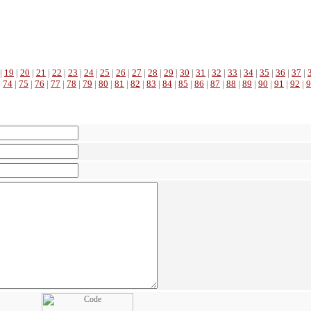
|
19
|
20
|
21
|
22
|
23
|
24
|
25
|
26
|
27
|
28
|
29
|
30
|
31
|
32
|
33
|
34
|
35
|
36
|
37
|
|
74
|
75
|
76
|
77
|
78
|
79
|
80
|
81
|
82
|
83
|
84
|
85
|
86
|
87
|
88
|
89
|
90
|
91
|
92
|
9