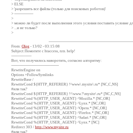
> ELSE
> 'разрешить все файлы (только для поисковых роботов)'
> ----------------
>
> можно ли будет после выполнения этого условия поставить условие дл
> ...и не только?
>
From:
Oleg
- 13/02 - 03:15:08
Subject:Помогите с htaccess, плз. help!
-----------------
Вот, что получилось наворотить, согласно алгоритму:
----------------------------------------
RewriteEngine on
Options +FollowSymlinks
RewriteBase /
RewriteCond ${HTTP_REFERER} !^www\.mysite\.ru* [NC,C,NS]
#или так?
RewriteCond ${HTTP_REFERER} !^\www.?\mysite\.ru* [NC,C,NS]
RewriteCond %{HTTP_USER_AGENT} ^Mozilla.* [NC,OR]
RewriteCond %{HTTP_USER_AGENT} ^Lynx.* [NC,OR]
RewriteCond %{HTTP_USER_AGENT} ^Opera.* [NC,OR]
RewriteCond %{HTTP_USER_AGENT} ^Firefox.* [NC,OR]
RewriteCond %{HTTP_USER_AGENT} ^Safari.* [NC,OR]
RewriteCond %{HTTP_USER_AGENT} ^Lynx.* [NC]
Redirect 303 /
http://www.mysite.ru
#или так?