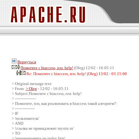
Вернуться
Помогите с htaccess, плз. help!
(Oleg) 12/02 - 16:05:11
Re: Помогите с htaccess, плз. help! (Oleg) 13/02 - 03:15:08
> Original message text:
> From:
> Oleg
- 12/02 - 16:05:11
> Subject:Помогите с htaccess, плз. help!
> -----------------
> Помогите, плз, как реализовать в htaccess такой алгоритм?:
> ----------------
> IF
> 'пользователь'
> AND
> 'ссылка не принадлежит mysite.ru'
> TO
> 'перенаправить на index.htm'