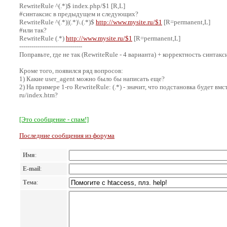
RewriteRule ^(.*)$ index.php/$1 [R,L]
#синтаксис в предыдущем и следующих?
RewriteRule ^(.*)|(.*)\.(.*)$
http://www.mysite.ru/$1
[R=permanent,L]
#или так?
RewriteRule (.*)
http://www.mysite.ru/$1
[R=permanent,L]
-------------------------------
Поправьте, где не так (RewriteRule - 4 варианта) + корректность синтакс
Кроме того, появился ряд вопросов:
1) Какие user_agent можно было бы написать еще?
2) На примере 1-го RewriteRule: (.*) - значит, что подстановка будет вмс
ru/index.htm?
[Это сообщение - спам!]
Последние сообщения из форума
Имя
:
E-mail
:
Тема
: