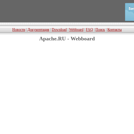
Новости
|
Документация
|
Download
|
Webboard
|
FAQ
|
Поиск
|
Контакты
Apache.RU - Webboard