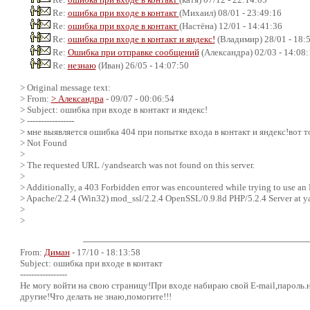
Re:
ошибка при входе в контакт
(Михаил) 08/01 - 23:49:16
Re:
ошибка при входе в контакт
(Настёна) 12/01 - 14:41:36
Re:
ошибка при входе в контакт и яндекс!
(Владимир) 28/01 - 18:
Re:
Ошибка при отправке сообщений
(Александра) 02/03 - 14:08:
Re:
незнаю
(Иван) 26/05 - 14:07:50
> Original message text:
> From:
> Александра
- 09/07 - 00:06:54
> Subject: ошибка при входе в контакт и яндекс!
> -----------------
> мне выявляется ошибка 404 при попытке входа в контакт и яндекс!вот т
> Not Found
>
> The requested URL /yandsearch was not found on this server.
>
> Additionally, a 403 Forbidden error was encountered while trying to use an
> Apache/2.2.4 (Win32) mod_ssl/2.2.4 OpenSSL/0.9.8d PHP/5.2.4 Server at y
>
>
From:
Диман
- 17/10 - 18:13:58
Subject: ошибка при входе в контакт
-----------------
Не могу войти на свою страницу!При входе набираю свой E-mail,пароль.н
другие!Что делать не знаю,помогите!!!