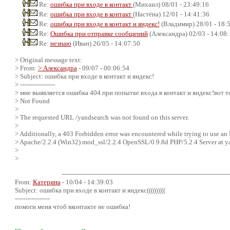
Re:
ошибка при входе в контакт
(Михаил) 08/01 - 23:49:16
Re:
ошибка при входе в контакт
(Настёна) 12/01 - 14:41:36
Re:
ошибка при входе в контакт и яндекс!
(Владимир) 28/01 - 18:
Re:
Ошибка при отправке сообщений
(Александра) 02/03 - 14:08:
Re:
незнаю
(Иван) 26/05 - 14:07:50
> Original message text:
> From:
> Александра
- 09/07 - 00:06:54
> Subject: ошибка при входе в контакт и яндекс!
> -----------------
> мне выявляется ошибка 404 при попытке входа в контакт и яндекс!вот т
> Not Found
>
> The requested URL /yandsearch was not found on this server.
>
> Additionally, a 403 Forbidden error was encountered while trying to use an
> Apache/2.2.4 (Win32) mod_ssl/2.2.4 OpenSSL/0.9.8d PHP/5.2.4 Server at y
>
>
From:
Катерина
- 10/04 - 14:39:03
Subject: ошибка при входе в контакт и яндекс(((((((((
-----------------
помоги меня чтоб вконтакте не ошибка!