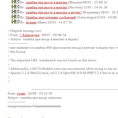
Re:
ошибка при входе в контакт
(Михаил) 08/01 - 23:49:16
Re:
ошибка при входе в контакт
(Настёна) 12/01 - 14:41:36
Re:
ошибка при входе в контакт и яндекс!
(Владимир) 28/01 - 18:
Re:
Ошибка при отправке сообщений
(Александра) 02/03 - 14:08:
Re:
незнаю
(Иван) 26/05 - 14:07:50
> Original message text:
> From:
> Александра
- 09/07 - 00:06:54
> Subject: ошибка при входе в контакт и яндекс!
> -----------------
> мне выявляется ошибка 404 при попытке входа в контакт и яндекс!вот т
> Not Found
>
> The requested URL /yandsearch was not found on this server.
>
> Additionally, a 403 Forbidden error was encountered while trying to use an
> Apache/2.2.4 (Win32) mod_ssl/2.2.4 OpenSSL/0.9.8d PHP/5.2.4 Server at y
>
>
From:
толян
- 26/08 - 19:23:59
Subject: ошибка при входе в контакт
-----------------
пидарасыыыыы.бляяяяяяяяяяяяяяяя