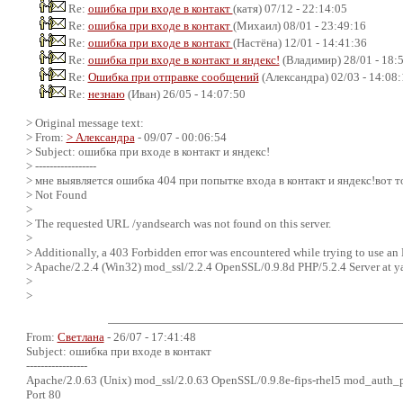
Re:
ошибка при входе в контакт
(катя) 07/12 - 22:14:05
Re:
ошибка при входе в контакт
(Михаил) 08/01 - 23:49:16
Re:
ошибка при входе в контакт
(Настёна) 12/01 - 14:41:36
Re:
ошибка при входе в контакт и яндекс!
(Владимир) 28/01 - 18:
Re:
Ошибка при отправке сообщений
(Александра) 02/03 - 14:08:
Re:
незнаю
(Иван) 26/05 - 14:07:50
> Original message text:
> From:
> Александра
- 09/07 - 00:06:54
> Subject: ошибка при входе в контакт и яндекс!
> -----------------
> мне выявляется ошибка 404 при попытке входа в контакт и яндекс!вот т
> Not Found
>
> The requested URL /yandsearch was not found on this server.
>
> Additionally, a 403 Forbidden error was encountered while trying to use an
> Apache/2.2.4 (Win32) mod_ssl/2.2.4 OpenSSL/0.9.8d PHP/5.2.4 Server at y
>
>
From:
Светлана
- 26/07 - 17:41:48
Subject: ошибка при входе в контакт
-----------------
Apache/2.0.63 (Unix) mod_ssl/2.0.63 OpenSSL/0.9.8e-fips-rhel5 mod_auth_p
Port 80