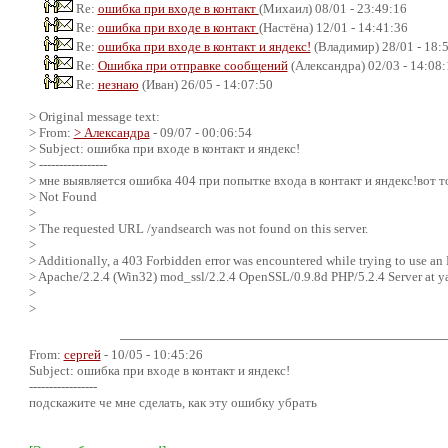
Re:
ошибка при входе в контакт
(Михаил) 08/01 - 23:49:16
Re:
ошибка при входе в контакт
(Настёна) 12/01 - 14:41:36
Re:
ошибка при входе в контакт и яндекс!
(Владимир) 28/01 - 18:
Re:
Ошибка при отправке сообщений
(Александра) 02/03 - 14:08:
Re:
незнаю
(Иван) 26/05 - 14:07:50
> Original message text:
> From:
> Александра
- 09/07 - 00:06:54
> Subject: ошибка при входе в контакт и яндекс!
> -----------------
> мне выявляется ошибка 404 при попытке входа в контакт и яндекс!вот т
> Not Found
>
> The requested URL /yandsearch was not found on this server.
>
> Additionally, a 403 Forbidden error was encountered while trying to use an
> Apache/2.2.4 (Win32) mod_ssl/2.2.4 OpenSSL/0.9.8d PHP/5.2.4 Server at y
>
>
From:
сергей
- 10/05 - 10:45:26
Subject: ошибка при входе в контакт и яндекс!
-----------------
подскажите че мне сделать, как эту ошибку убрать