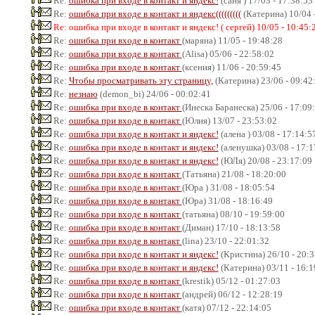
Re:
ошибка при входе в контакт и яндекс!
(саня ) 17/03 - 17:38:53
Re:
ошибка при входе в контакт и яндекс(((((((((
(Катерина) 10/04 
Re: ошибка при входе в контакт и яндекс! ( сергей) 10/05 - 10:45:
Re:
ошибка при входе в контакт
(маряна) 11/05 - 19:48:28
Re:
ошибка при входе в контакт
(Alisa) 05/06 - 22:58:02
Re:
ошибка при входе в контакт
(ксения) 11/06 - 20:59:45
Re:
Чтобы просматривать эту страницу,
(Катерина) 23/06 - 09:42
Re:
незнаю
(demon_bi) 24/06 - 00:02:41
Re:
ошибка при входе в контакт
(Инеска Баранеска) 25/06 - 17:09
Re:
ошибка при входе в контакт
(Юлия) 13/07 - 23:53:02
Re:
ошибка при входе в контакт и яндекс!
(алена ) 03/08 - 17:14:5
Re:
ошибка при входе в контакт и яндекс!
(аленушка) 03/08 - 17:1
Re:
ошибка при входе в контакт и яндекс!
(ЮЛя) 20/08 - 23:17:09
Re:
ошибка при входе в контакт
(Татьяна) 21/08 - 18:20:00
Re:
ошибка при входе в контакт
(Юра ) 31/08 - 18:05:54
Re:
ошибка при входе в контакт
(Юра) 31/08 - 18:16:49
Re:
ошибка при входе в контакт
(татьяна) 08/10 - 19:59:00
Re:
ошибка при входе в контакт
(Диман) 17/10 - 18:13:58
Re:
ошибка при входе в контакт
(lina) 23/10 - 22:01:32
Re:
ошибка при входе в контакт и яндекс!
(Кристина) 26/10 - 20:3
Re:
ошибка при входе в контакт и яндекс!
(Катерина) 03/11 - 16:1
Re:
ошибка при входе в контакт
(krestik) 05/12 - 01:27:03
Re:
ошибка при входе в контакт
(андрей) 06/12 - 12:28:19
Re:
ошибка при входе в контакт
(катя) 07/12 - 22:14:05