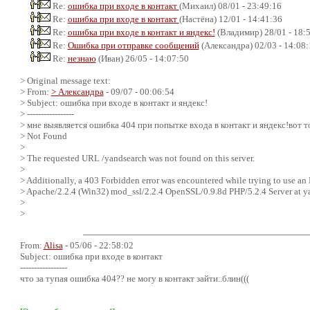
Re:
ошибка при входе в контакт
(Михаил) 08/01 - 23:49:16
Re:
ошибка при входе в контакт
(Настёна) 12/01 - 14:41:36
Re:
ошибка при входе в контакт и яндекс!
(Владимир) 28/01 - 18:
Re:
Ошибка при отправке сообщений
(Александра) 02/03 - 14:08:
Re:
незнаю
(Иван) 26/05 - 14:07:50
> Original message text:
> From:
> Александра
- 09/07 - 00:06:54
> Subject: ошибка при входе в контакт и яндекс!
> -----------------
> мне выявляется ошибка 404 при попытке входа в контакт и яндекс!вот т
> Not Found
>
> The requested URL /yandsearch was not found on this server.
>
> Additionally, a 403 Forbidden error was encountered while trying to use an
> Apache/2.2.4 (Win32) mod_ssl/2.2.4 OpenSSL/0.9.8d PHP/5.2.4 Server at y
>
>
From:
Alisa
- 05/06 - 22:58:02
Subject: ошибка при входе в контакт
-----------------
что за тупая ошибка 404?? не могу в контакт зайти..блин(((