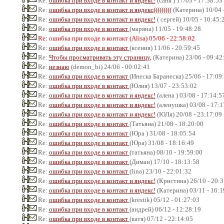
Re:
ошибка при входе в контакт и яндекс!
(саня ) 17/03 - 17:38:53
Re:
ошибка при входе в контакт и яндекс(((((((((
(Катерина) 10/04 
Re:
ошибка при входе в контакт и яндекс!
( сергей) 10/05 - 10:45:
Re:
ошибка при входе в контакт
(маряна) 11/05 - 19:48:28
Re: ошибка при входе в контакт (Alisa) 05/06 - 22:58:02
Re:
ошибка при входе в контакт
(ксения) 11/06 - 20:59:45
Re:
Чтобы просматривать эту страницу,
(Катерина) 23/06 - 09:42
Re:
незнаю
(demon_bi) 24/06 - 00:02:41
Re:
ошибка при входе в контакт
(Инеска Баранеска) 25/06 - 17:09
Re:
ошибка при входе в контакт
(Юлия) 13/07 - 23:53:02
Re:
ошибка при входе в контакт и яндекс!
(алена ) 03/08 - 17:14:5
Re:
ошибка при входе в контакт и яндекс!
(аленушка) 03/08 - 17:1
Re:
ошибка при входе в контакт и яндекс!
(ЮЛя) 20/08 - 23:17:09
Re:
ошибка при входе в контакт
(Татьяна) 21/08 - 18:20:00
Re:
ошибка при входе в контакт
(Юра ) 31/08 - 18:05:54
Re:
ошибка при входе в контакт
(Юра) 31/08 - 18:16:49
Re:
ошибка при входе в контакт
(татьяна) 08/10 - 19:59:00
Re:
ошибка при входе в контакт
(Диман) 17/10 - 18:13:58
Re:
ошибка при входе в контакт
(lina) 23/10 - 22:01:32
Re:
ошибка при входе в контакт и яндекс!
(Кристина) 26/10 - 20:3
Re:
ошибка при входе в контакт и яндекс!
(Катерина) 03/11 - 16:1
Re:
ошибка при входе в контакт
(krestik) 05/12 - 01:27:03
Re:
ошибка при входе в контакт
(андрей) 06/12 - 12:28:19
Re:
ошибка при входе в контакт
(катя) 07/12 - 22:14:05