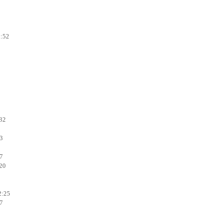
0:52
:32
13
37
:20
2:25
47