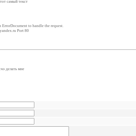
 тот самый текст
an ErrorDocument to handle the request.
yandex.ru Port 80
r.чо делать мне