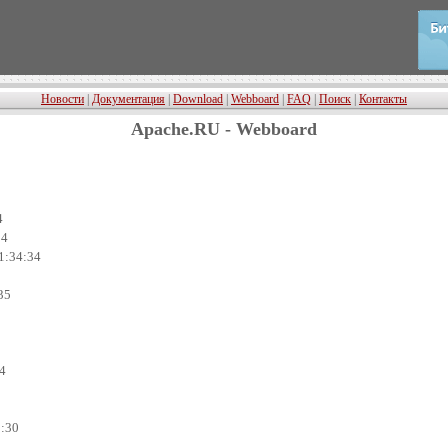
Новости
|
Документация
|
Download
|
Webboard
|
FAQ
|
Поиск
|
Контакты
Apache.RU - Webboard
4
54
01:34:34
35
04
9:30