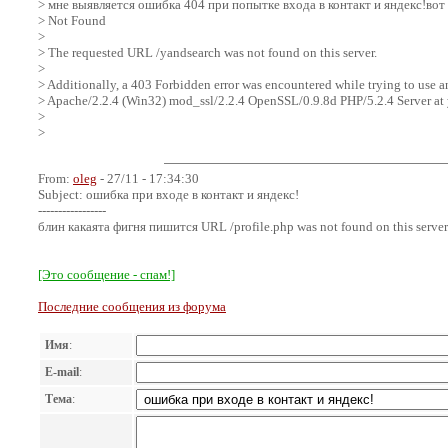
> мне выявляется ошибка 404 при попытке входа в контакт и яндекс!вот
> Not Found
>
> The requested URL /yandsearch was not found on this server.
>
> Additionally, a 403 Forbidden error was encountered while trying to use 
> Apache/2.2.4 (Win32) mod_ssl/2.2.4 OpenSSL/0.9.8d PHP/5.2.4 Server at 
>
>
From:
oleg
- 27/11 - 17:34:30
Subject: ошибка при входе в контакт и яндекс!
-----------------
блин какаята фигня пишится URL /profile.php was not found on this serve
[Это сообщение - спам!]
Последние сообщения из форума
Имя
:
E-mail
:
Тема
: