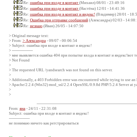
Re:
ошибка при входе в контакт
(Михаил) 08/01 - 23:49:16
Re:
ошибка при входе в контакт
(Настёна) 12/01 - 14:41:36
Re:
ошибка при входе в контакт и яндекс!
(Владимир) 28/01 - 18:
Re:
Ошибка при отправке сообщений
(Александра) 02/03 - 14:08:
Re:
незнаю
(Иван) 26/05 - 14:07:50
> Original message text:
> From:
> Александра
- 09/07 - 00:06:54
> Subject: ошибка при входе в контакт и яндекс!
> -----------------
> мне выявляется ошибка 404 при попытке входа в контакт и яндекс!вот т
> Not Found
>
> The requested URL /yandsearch was not found on this server.
>
> Additionally, a 403 Forbidden error was encountered while trying to use an
> Apache/2.2.4 (Win32) mod_ssl/2.2.4 OpenSSL/0.9.8d PHP/5.2.4 Server at y
>
>
From:
яна
- 24/11 - 22:31:08
Subject: ошибка при входе в контакт и яндекс!
-----------------
не понимаю ничего как регстрироваться