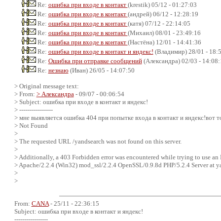
Re:
ошибка при входе в контакт
(krestik) 05/12 - 01:27:03
Re:
ошибка при входе в контакт
(андрей) 06/12 - 12:28:19
Re:
ошибка при входе в контакт
(катя) 07/12 - 22:14:05
Re:
ошибка при входе в контакт
(Михаил) 08/01 - 23:49:16
Re:
ошибка при входе в контакт
(Настёна) 12/01 - 14:41:36
Re:
ошибка при входе в контакт и яндекс!
(Владимир) 28/01 - 18:
Re:
Ошибка при отправке сообщений
(Александра) 02/03 - 14:08:
Re:
незнаю
(Иван) 26/05 - 14:07:50
> Original message text:
> From:
> Александра
- 09/07 - 00:06:54
> Subject: ошибка при входе в контакт и яндекс!
> -----------------
> мне выявляется ошибка 404 при попытке входа в контакт и яндекс!вот т
> Not Found
>
> The requested URL /yandsearch was not found on this server.
>
> Additionally, a 403 Forbidden error was encountered while trying to use an
> Apache/2.2.4 (Win32) mod_ssl/2.2.4 OpenSSL/0.9.8d PHP/5.2.4 Server at y
>
>
From:
CANA
- 25/11 - 22:36:15
Subject: ошибка при входе в контакт и яндекс!
-----------------