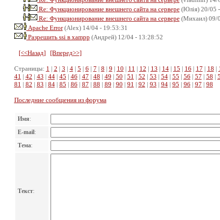
Re: Функционирование внешнего сайта на сервере
(Юлія) 20/05 -
Re: Функционирование внешнего сайта на сервере
(Михаил) 09/0
Apache Error
(Alex) 14/04 - 19:53:31
Разрешить ssi в xampp
(Андрей) 12/04 - 13:28:52
[<<Назад]
[Вперед>>]
Страницы:
1
|
2
|
3
|
4
|
5
|
6
|
7
|
8
|
9
|
10
|
11
|
12
|
13
|
14
|
15
|
16
|
17
|
18
|
41
|
42
|
43
|
44
|
45
|
46
|
47
|
48
|
49
|
50
|
51
|
52
|
53
|
54
|
55
|
56
|
57
|
58
|
81
|
82
|
83
|
84
|
85
|
86
|
87
|
88
|
89
|
90
|
91
|
92
|
93
|
94
|
95
|
96
|
97
|
98
Последние сообщения из форума
Имя
:
E-mail
:
Тема
:
Текст
: