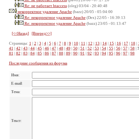
Re: не работает htaccess
(oleg) 03/04 - 20:40:48
некорректное удаление Apache
(bazz) 20/05 - 05:04:00
Re: некорректное удаление Apache
(Dex) 22/05 - 16:39:13
Re: некорректное удаление Apache
(bazz) 23/05 - 01:13:47
[<<Назад]
[Вперед>>]
Страницы:
1
|
2
|
3
|
4
|
5
|
6
|
7
|
8
|
9
|
10
|
11
|
12
|
13
|
14
|
15
|
16
|
17
|
18
|
41
|
42
|
43
|
44
|
45
|
46
|
47
|
48
|
49
|
50
|
51
|
52
|
53
|
54
|
55
|
56
|
57
|
58
|
81
|
82
|
83
|
84
|
85
|
86
|
87
|
88
|
89
|
90
|
91
|
92
|
93
|
94
|
95
|
96
|
97
|
98
Последние сообщения из форума
Имя
:
E-mail
:
Тема
:
Текст
: