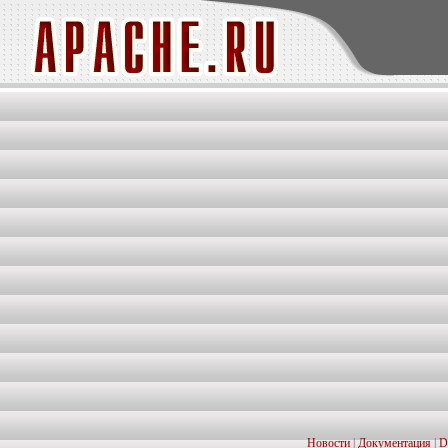
Новости
|
Документация
|
D