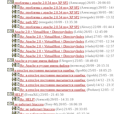
проблемы с apache 2.0.54 под XP SP2
(Александр) 26/05 - 20:06:03
Re: проблемы с apache 2.0.54 под XP SP2
(Александр) 29/05 - 14:
Re: проблемы с apache 2.0.54 под XP SP2
(Александр) 30/05 - 08:
Re: проблемы с apache 2.0.54 под XP SP2
(renegade) 10/09 - 13:3
Re: path SP2
(renegade) 10/09 - 13:35:38
Re: проблемы с apache 2.0.54 под XP SP2
(Alexey) 22/09 - 01:44:
Apache 2.0 + VirtualHost + DirectoryIndex
(Lelik) 26/05 - 12:45:09
Re: Apache 2.0 + VirtualHost + DirectoryIndex
(ahat) 27/05 - 09:59
Re: Apache 2.0 + VirtualHost + DirectoryIndex
(Lelik) 27/05 - 12:3
Re: Apache 2.0 + VirtualHost + DirectoryIndex
(vlada) 02/08 - 12:5
Re: Apache 2.0 + VirtualHost + DirectoryIndex
(vlada) 02/08 - 12:5
Re: Apache 2.0 + VirtualHost + DirectoryIndex
(vlada) 02/08 - 12:5
Apache и руские имена файлов
(I.Sergeev) 25/05 - 18:49:03
Re: Apache и руские имена файлов
(всеволод) 20/09 - 20:15:31
в error.log постоянно высыпается ошибка:
(IgorKh) 25/05 - 18:05:25
Re: в error.log постоянно высыпается ошибка:
(igorkh) 25/05 - 18
Re: в error.log постоянно высыпается ошибка:
(jarul) 14/12 - 23:3
Re: в error.log постоянно высыпается ошибка:
(jarul) 14/12 - 23:3
Re: в error.log постоянно высыпается ошибка:
(Profuter) 12/05 - 1
HELP!
(EvstaXiL) 23/05 - 21:41:50
Re: HELP!
(Алексей) 29/05 - 14:31:19
не работает htaccess
(Tony-M) 20/05 - 16:06:19
Re: не работает htaccess
(Zav) 21/05 - 20:33:05
Re: не работает htaccess
(pavel) 20/06 - 07:27:26