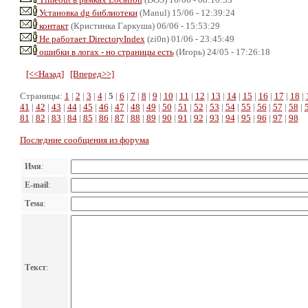
Установка dg библиотеки
(Manul) 15/06 - 12:39:24
контакт
(Кристинка Гаркуша) 06/06 - 15:53:29
Не работает DirectoryIndex
(zi0n) 01/06 - 23:45:49
ошибки в логах - но страницы есть
(Игорь) 24/05 - 17:26:18
[<<Назад]
[Вперед>>]
Страницы:
1
|
2
|
3
|
4
|
5
|
6
|
7
|
8
|
9
|
10
|
11
|
12
|
13
|
14
|
15
|
16
|
17
|
18
|
41
|
42
|
43
|
44
|
45
|
46
|
47
|
48
|
49
|
50
|
51
|
52
|
53
|
54
|
55
|
56
|
57
|
58
|
81
|
82
|
83
|
84
|
85
|
86
|
87
|
88
|
89
|
90
|
91
|
92
|
93
|
94
|
95
|
96
|
97
|
98
Последние сообщения из форума
Имя
:
E-mail
:
Тема
:
Текст
: