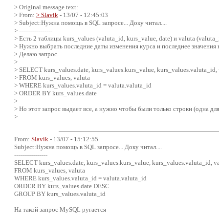
> Original message text:
> From:
> Slavik
- 13/07 - 12:45:03
> Subject:Нужна помощь в SQL запросе... Доку читал....
> -----------------
> Есть 2 таблицы kurs_values (valuta_id, kurs_value, date) и valuta (valuta
> Нужно выбрать последние даты изменения курса и последнее значения к
> Делаю запрос.
>
> SELECT kurs_values.date, kurs_values.kurs_value, kurs_values.valuta_id,
> FROM kurs_values, valuta
> WHERE kurs_values.valuta_id = valuta.valuta_id
> ORDER BY kurs_values.date
>
> Но этот запрос выдает все, а нужно чтобы были только строки (одна д
>
From:
Slavik
- 13/07 - 15:12:55
Subject:Нужна помощь в SQL запросе... Доку читал....
-----------------
SELECT kurs_values.date, kurs_values.kurs_value, kurs_values.valuta_id, v
FROM kurs_values, valuta
WHERE kurs_values.valuta_id = valuta.valuta_id
ORDER BY kurs_values.date DESC
GROUP BY kurs_values.valuta_id
На такой запрос MySQL ругается