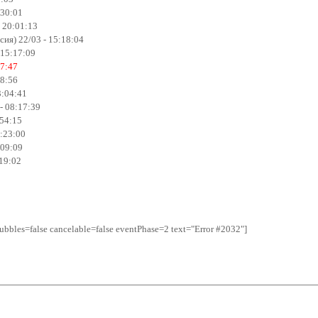
:30:01
 20:01:13
ия) 22/03 - 15:18:04
 15:17:09
27:47
28:56
3:04:41
- 08:17:39
:54:15
7:23:00
:09:09
:19:02
bbles=false cancelable=false eventPhase=2 text="Error #2032"]