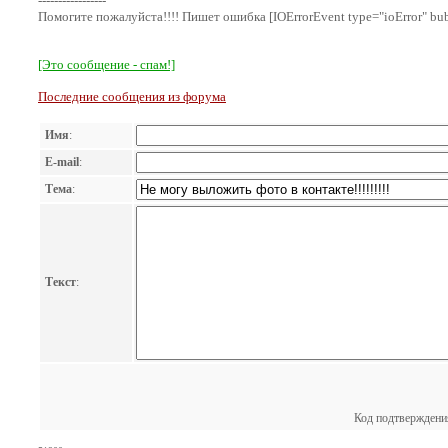
-----------------
Помогите пожалуйста!!!! Пишет ошибка [IOErrorEvent type="ioError" bub
[Это сообщение - спам!]
Последние сообщения из форума
Имя
:
E-mail
:
Тема
:
Текст
:
Код подтверждени