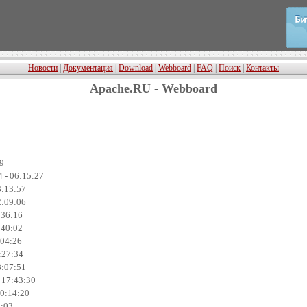
Новости
|
Документация
|
Download
|
Webboard
|
FAQ
|
Поиск
|
Контакты
Apache.RU - Webboard
29
 - 06:15:27
3:13:57
2:09:06
:36:16
:40:02
:04:26
:27:34
8:07:51
- 17:43:30
00:14:20
9:03