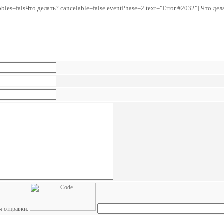
bles=falsЧто делать? cancelable=false eventPhase=2 text="Error #2032"] Что де
я отправки: