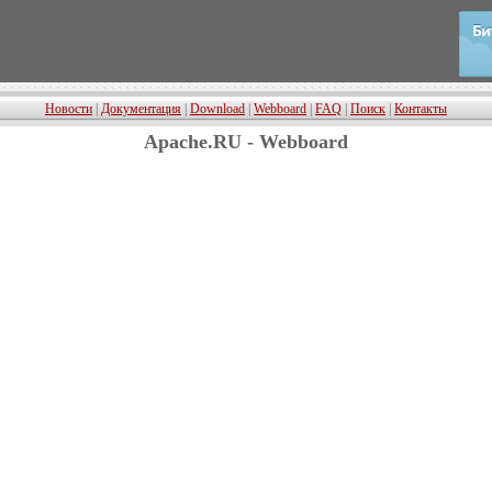
Новости
|
Документация
|
Download
|
Webboard
|
FAQ
|
Поиск
|
Контакты
Apache.RU - Webboard