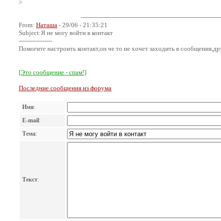
>
From:
Наташа
- 29/06 - 21:35:21
Subject:Я не могу войти в контакт
-----------------
Помогите настроить контакт,он че то не хочет заходить в сообщения,
[Это сообщение - спам!]
Последние сообщения из форума
Имя
:
E-mail
:
Тема
:
Текст
: