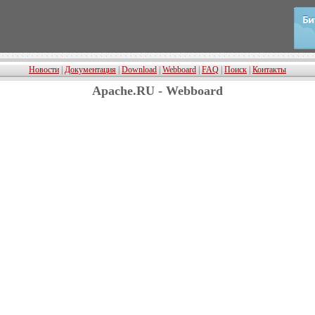
Новости
|
Документация
|
Download
|
Webboard
|
FAQ
|
Поиск
|
Контакты
Apache.RU - Webboard