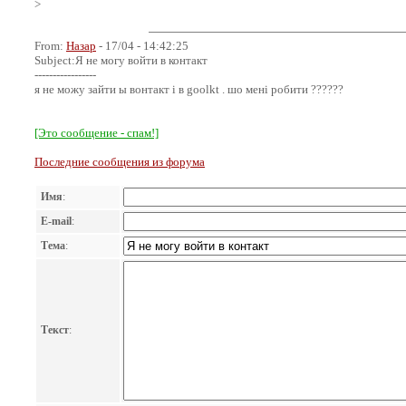
>
From:
Назар
- 17/04 - 14:42:25
Subject:Я не могу войти в контакт
-----------------
я не можу зайти ы вонтакт і в goolkt . шо мені робити ??????
[Это сообщение - спам!]
Последние сообщения из форума
Имя
:
E-mail
:
Тема
:
Текст
: