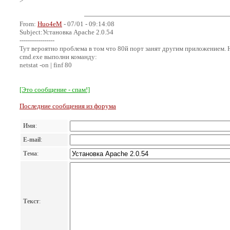
>
From:
Huo4eM
- 07/01 - 09:14:08
Subject:Установка Apache 2.0.54
-----------------
Тут вероятно проблема в том что 80й порт занят другим приложением. 
cmd.exe выполни команду:
netstat -on | finf 80
[Это сообщение - спам!]
Последние сообщения из форума
Имя
:
E-mail
:
Тема
:
Текст
: