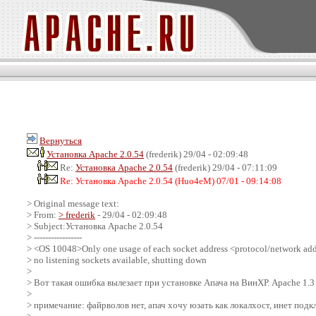
Вернуться
Установка Apache 2.0.54
(frederik) 29/04 - 02:09:48
Re:
Установка Apache 2.0.54
(frederik) 29/04 - 07:11:09
Re: Установка Apache 2.0.54 (Huo4eM) 07/01 - 09:14:08
> Original message text:
> From:
> frederik
- 29/04 - 02:09:48
> Subject:Установка Apache 2.0.54
> -----------------
> <OS 10048>Only one usage of each socket address <protocol/network addre
> no listening sockets available, shutting down
>
> Вот такая ошибка вылезает при установке Апача на ВинХР. Apache 1.
>
> примечание: файрволов нет, апач хочу юзать как локалхост, инет подк