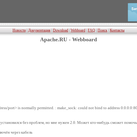
Новости
|
Документация
|
Download
|
Webboard
|
FAQ
|
Поиск
|
Контакты
Apache.RU - Webboard
ss/port> is normally permitted. : make_sock: could not bind to address 0.0.0.0:8
3 установился без проблем, но мне нужен 2.0. Может кто-нибудь сможет помочь
лючён через кабель