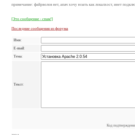
примечание: файрволов нет, апач хочу юзать как локалхост, инет подкл
[Это сообщение - спам!]
Последние сообщения из форума
Имя
:
E-mail
:
Тема
:
Текст
:
Код подтверждени