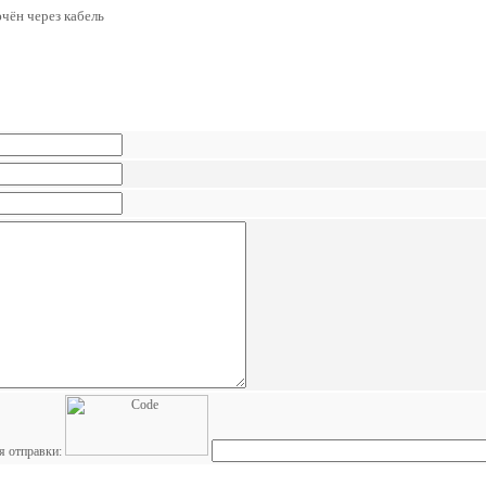
ючён через кабель
я отправки: