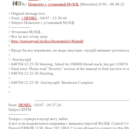
Re:
Помогите с установкой MySQL
(Maximus) 31/01 - 06:49:22
> Original message text:
> From:
> DENIEL
- 04/07 - 13:30:44
> Subject:Помогите с установкой MySQL
> -----------------
> Установил MySQL...
> Все по вот этому доку.
>
http://www.mysql.ru/docs/bogomolov/#install
>
> Вроде бы все нормаьлно, но коды запускаю: mysqld начинает ругаться к
>
> ./bin/mysqld
> 040704 12:25:50 Warning: Asked for 196608 thread stack, but got 126976
> Fatal error: Please read "Security" section of the manual to find out how to 
> 040704 12:25:50 Aborting
>
> 040704 12:25:50 ./bin/mysqld: Shutdown Complete
>
>
From:
DENIEL
- 05/07 - 20:37:24
Subject:RTFM
-----------------
Теперь с сервера в mysql могу зайти.
А вот если подключаюсь например с виндовса (прогой MySQL Control Cent
[Server] ERROR 1130: Host '192.168.0.2' is not allowed to connect to this M