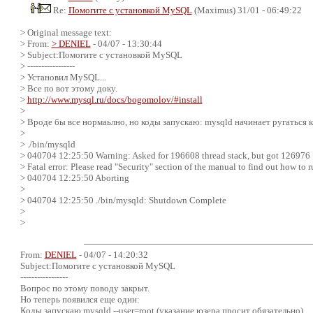
Re:
Помогите с установкой MySQL
(Maximus) 31/01 - 06:49:22
> Original message text:
> From:
> DENIEL
- 04/07 - 13:30:44
> Subject:Помогите с установкой MySQL
> -----------------
> Установил MySQL...
> Все по вот этому доку.
>
http://www.mysql.ru/docs/bogomolov/#install
>
> Вроде бы все нормаьлно, но коды запускаю: mysqld начинает ругаться к
>
> ./bin/mysqld
> 040704 12:25:50 Warning: Asked for 196608 thread stack, but got 126976
> Fatal error: Please read "Security" section of the manual to find out how to 
> 040704 12:25:50 Aborting
>
> 040704 12:25:50 ./bin/mysqld: Shutdown Complete
>
>
From:
DENIEL
- 04/07 - 14:20:32
Subject:Помогите с установкой MySQL
-----------------
Вопрос по этому поводу закрыт.
Но теперь появился еще один:
Коды запускаю mysqld --user=root (указание юзера просит обязательно)