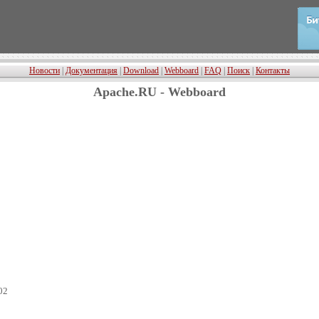
Новости
|
Документация
|
Download
|
Webboard
|
FAQ
|
Поиск
|
Контакты
Apache.RU - Webboard
02