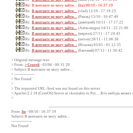
Re: В контакте не могу зайти.... (Ira) 09/10 - 16:37:19
Re:
В контакте не могу зайти....
(vlad) 12/10 - 17:19:23
Re:
В контакте не могу зайти....
(Раиль) 13/10 - 16:47:49
Re:
В контакте не могу зайти....
(дмитрий) 10/11 - 17:17:22
Re:
В контакте не могу зайти....
(Александра) 14/11 - 22:21:06
Re:
В контакте не могу зайти....
(кирилл) 27/11 - 17:24:43
Re:
В контакте не могу зайти....
(антон) 28/11 - 11:06:38
Re:
В контакте не могу зайти....
(Віталік) 03/01 - 01:12:35
Re:
В контакте не могу зайти....
(Евгений) 07/12 - 11:50:42
> Original message text:
> From:
> Сергей
- 03/06 - 00:31:29
> Subject:В контакте не могу зайти....
> -----------------
> Not Found
>
> The requested URL /feed was not found on this server.
> Apache/2.2.18 (CentOS) Server at vkontakte.ru Por......Кто нибудь може
>
From:
Ira
- 09/10 - 16:37:19
Subject:В контакте не могу зайти....
-----------------
Not Found