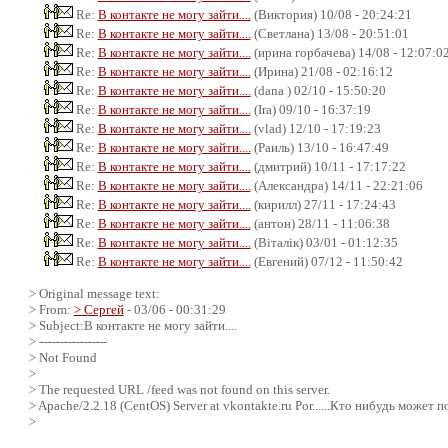
Re:
В контакте не могу зайти....
(Виктория) 10/08 - 20:24:21
Re:
В контакте не могу зайти....
(Светлана) 13/08 - 20:51:01
Re:
В контакте не могу зайти....
(ирина горбачева) 14/08 - 12:07:0
Re:
В контакте не могу зайти....
(Ирина) 21/08 - 02:16:12
Re:
В контакте не могу зайти....
(dana ) 02/10 - 15:50:20
Re:
В контакте не могу зайти....
(Ira) 09/10 - 16:37:19
Re:
В контакте не могу зайти....
(vlad) 12/10 - 17:19:23
Re:
В контакте не могу зайти....
(Раиль) 13/10 - 16:47:49
Re:
В контакте не могу зайти....
(дмитрий) 10/11 - 17:17:22
Re:
В контакте не могу зайти....
(Александра) 14/11 - 22:21:06
Re:
В контакте не могу зайти....
(кирилл) 27/11 - 17:24:43
Re:
В контакте не могу зайти....
(антон) 28/11 - 11:06:38
Re:
В контакте не могу зайти....
(Віталік) 03/01 - 01:12:35
Re:
В контакте не могу зайти....
(Евгений) 07/12 - 11:50:42
> Original message text:
> From:
> Сергей
- 03/06 - 00:31:29
> Subject:В контакте не могу зайти....
> -----------------
> Not Found
>
> The requested URL /feed was not found on this server.
> Apache/2.2.18 (CentOS) Server at vkontakte.ru Por......Кто нибудь может 
>