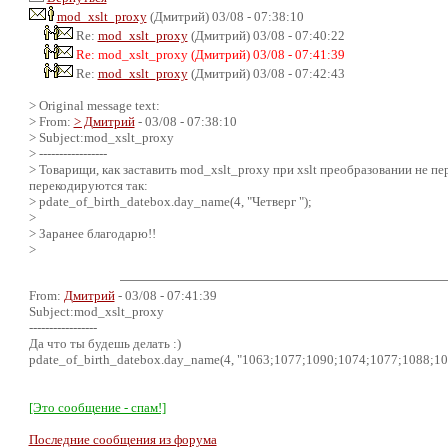
mod_xslt_proxy
(Дмитрий) 03/08 - 07:38:10
Re:
mod_xslt_proxy
(Дмитрий) 03/08 - 07:40:22
Re: mod_xslt_proxy (Дмитрий) 03/08 - 07:41:39
Re:
mod_xslt_proxy
(Дмитрий) 03/08 - 07:42:43
> Original message text:
> From:
> Дмитрий
- 03/08 - 07:38:10
> Subject:mod_xslt_proxy
> -----------------
> Товарищи, как заставить mod_xslt_proxy при xslt преобразовании не 
перекодируются так:
> pdate_of_birth_datebox.day_name(4, "Четверг ");
>
> Заранее благодарю!!
>
From:
Дмитрий
- 03/08 - 07:41:39
Subject:mod_xslt_proxy
-----------------
Да что ты будешь делать :)
pdate_of_birth_datebox.day_name(4, "1063;1077;1090;1074;1077;1088;107
[Это сообщение - спам!]
Последние сообщения из форума