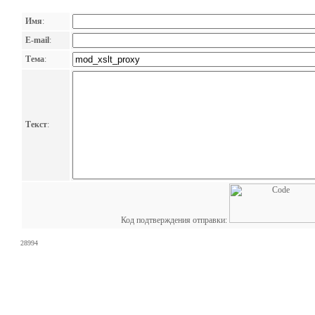
Имя
:
E-mail
:
Тема
:
Текст
:
Код подтверждения отправки:
28994