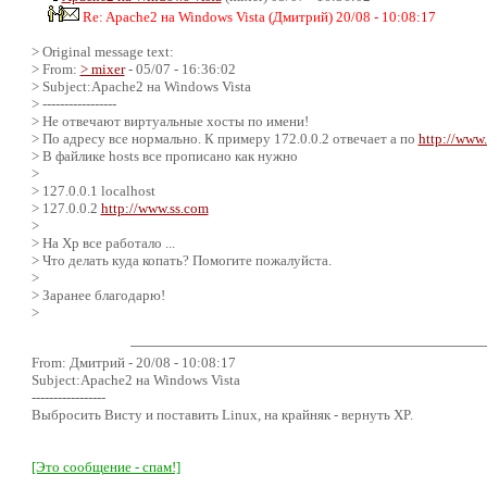
Re: Apache2 на Windows Vista (Дмитрий) 20/08 - 10:08:17
> Original message text:
> From:
> mixer
- 05/07 - 16:36:02
> Subject:Apache2 на Windows Vista
> -----------------
> Не отвечают виртуальные хосты по имени!
> По адресу все нормально. К примеру 172.0.0.2 отвечает а по
http://www
> В файлике hosts все прописано как нужно
>
> 127.0.0.1 localhost
> 127.0.0.2
http://www.ss.com
>
> На Xp все работало ...
> Что делать куда копать? Помогите пожалуйста.
>
> Заранее благодарю!
>
From: Дмитрий - 20/08 - 10:08:17
Subject:Apache2 на Windows Vista
-----------------
Выбросить Висту и поставить Linux, на крайняк - вернуть XP.
[Это сообщение - спам!]