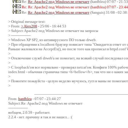
Re:
Re: Apache2 под Windows не отвечает
(hardblea) 07/07 - 21:5
Re: Re: Apache2 под Windows не отвечает (hardblea) 07/07 - 23:4
Re:
Re: Apache2 под Windows не отвечает
(Sanguis) 31/08 - 02:38
> Original message text:
> From:
> Alex208
- 25/06 - 16:44:53
> Subject:Apache2 под Windows не отвечает на запросы
> -----------------
> Windows XP SP2, из антивирусного ПО только drweb.
> При обращении к localhost браузер повисает типа "Ожидается ответ от се
Раньше жаловался на AcceptEx(), но после того как прописал в httpd.con
>
> Отключение служб drweb'а не помогает, на всякий случай последовал со
>
> С loopback'ом все нормально - проверял netcat'ом. Конфиги 100% рабоч
index.html - обычная страничка типа <b>hellow</b>, так что ни о каких 
>
> Помогите пожауйста - целую неделю мучуюсь, гугл и маны не помогают
>
From:
hardblea
- 07/07 - 23:44:27
Subject:Re: Apache2 под Windows не отвечает
-----------------
вобщем, 2.0.59 - работает.
2.2.4 - нет. причину я так и не нашел... :(