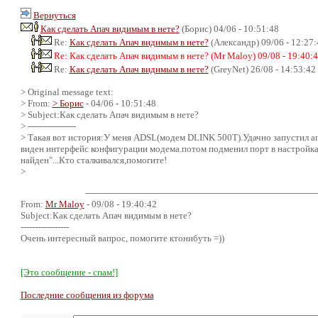
Вернуться
Как сделать Апач видимым в нете?
(Борис) 04/06 - 10:51:48
Re:
Как сделать Апач видимым в нете?
(Александр) 09/06 - 12:27:
Re: Как сделать Апач видимым в нете? (Mr Maloy) 09/08 - 19:40:
Re:
Как сделать Апач видимым в нете?
(GreyNet) 26/08 - 14:53:42
> Original message text:
> From:
> Борис
- 04/06 - 10:51:48
> Subject:Как сделать Апач видимым в нете?
> -----------------
> Такая вот история:У меня ADSL(модем DLINK 500T).Удачно запустил апач
виден интерфейс конфигурации модема.потом подменил порт в настройках а
найден"...Кто сталкивался,помогите!
>
From:
Mr Maloy
- 09/08 - 19:40:42
Subject:Как сделать Апач видимым в нете?
-----------------
Очень интересный вапрос, помогите ктонибуть =))
[Это сообщение - спам!]
Последние сообщения из форума