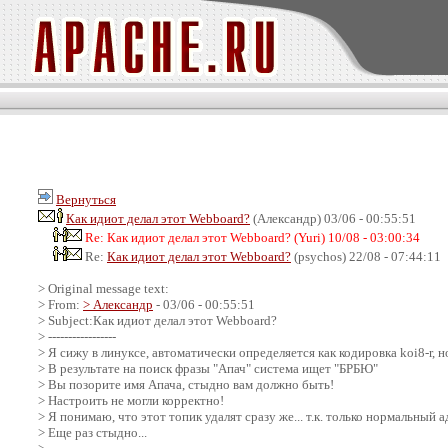
Вернуться
Как идиот делал этот Webboard?
(Александр) 03/06 - 00:55:51
Re: Как идиот делал этот Webboard? (Yuri) 10/08 - 03:00:34
Re:
Как идиот делал этот Webboard?
(psychos) 22/08 - 07:44:11
> Original message text:
> From:
> Александр
- 03/06 - 00:55:51
> Subject:Как идиот делал этот Webboard?
> -----------------
> Я сижу в линуксе, автоматически определяется как кодировка koi8-r, но
> В результате на поиск фразы "Апач" система ищет "БРБЮ"
> Вы позорите имя Апача, стыдно вам должно быть!
> Настроить не могли корректно!
> Я понимаю, что этот топик удалят сразу же... т.к. только нормальны
> Еще раз стыдно...