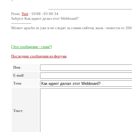
>
From:
Yuri
- 10/08 - 03:00:34
Subject:Как идиот делал этот Webboard?
-----------------
Может apache.ru уже и не следят за совим сайтом, жаль - новости от 200
[Это сообщение - спам!]
Последние сообщения из форума
Имя
:
E-mail
:
Тема
:
Текст
: