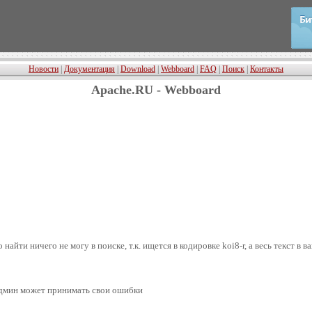
Новости
|
Документация
|
Download
|
Webboard
|
FAQ
|
Поиск
|
Контакты
Apache.RU - Webboard
 найти ничего не могу в поиске, т.к. ищется в кодировке koi8-r, а весь текст в
й админ может принимать свои ошибки