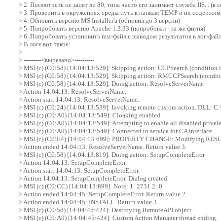
> 2. Посмотреть не занят ли 80, типа часто его занимает служба IIS... (в
> 3. Проверить в окружениях среды путь к папкам TEMP и их содержим
> 4. Обновить версию MS Installer'a (обновил до 3 версии)
> 5. Попробовать версию Apache 1.3.33 (попробовал - та же фигня)
> 6. Попробовать установить msi-файл с выводом результатов в лог-фай
> В логе вот такое:
>
> ---------<вырезано>----------
> MSI (c) (C0:58) [14:04:13:529]: Skipping action: CCPSearch (condition is
> MSI (c) (C0:58) [14:04:13:529]: Skipping action: RMCCPSearch (conditio
> MSI (c) (C0:58) [14:04:13:529]: Doing action: ResolveServerName
> Action 14:04:13: ResolveServerName.
> Action start 14:04:13: ResolveServerName.
> MSI (c) (C0:24) [14:04:13:539]: Invoking remote custom action. DLL:
> MSI (c) (C0:A0) [14:04:13:549]: Cloaking enabled.
> MSI (c) (C0:A0) [14:04:13:549]: Attempting to enable all disabled priveleg
> MSI (c) (C0:A0) [14:04:13:549]: Connected to service for CA interface.
> MSI (c) (C0!E4) [14:04:13:699]: PROPERTY CHANGE: Modifying RESOLVED_
> Action ended 14:04:13: ResolveServerName. Return value 3.
> MSI (c) (C0:58) [14:04:13:819]: Doing action: SetupCompleteError
> Action 14:04:13: SetupCompleteError.
> Action start 14:04:13: SetupCompleteError.
> Action 14:04:13: SetupCompleteError. Dialog created
> MSI (c) (C0:CC) [14:04:13:899]: Note: 1: 2731 2: 0
> Action ended 14:04:45: SetupCompleteError. Return value 2.
> Action ended 14:04:45: INSTALL. Return value 3.
> MSI (c) (C0:58) [14:04:45:424]: Destroying RemoteAPI object.
> MSI (c) (C0:A0) [14:04:45:424]: Custom Action Manager thread ending.