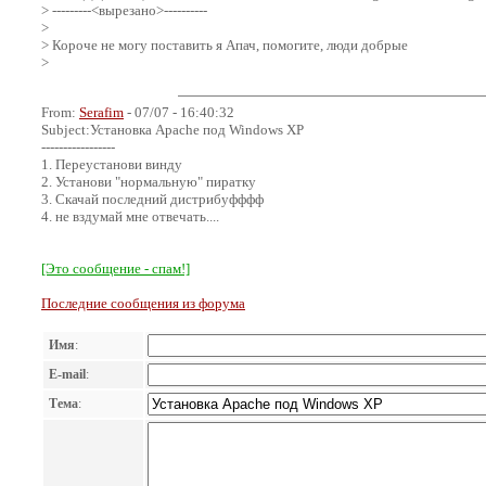
> ---------<вырезано>----------
>
> Короче не могу поставить я Апач, помогите, люди добрые
>
From:
Serafim
- 07/07 - 16:40:32
Subject:Установка Apache под Windows XP
-----------------
1. Переустанови винду
2. Установи "нормальную" пиратку
3. Скачай последний дистрибуфффф
4. не вздумай мне отвечать....
[Это сообщение - спам!]
Последние сообщения из форума
Имя
:
E-mail
:
Тема
: