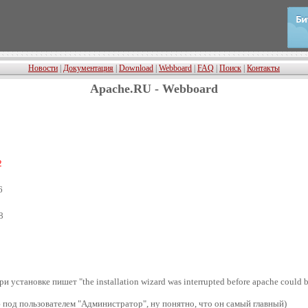
Новости
|
Документация
|
Download
|
Webboard
|
FAQ
|
Поиск
|
Контакты
Apache.RU - Webboard
2
6
8
установке пишет "the installation wizard was interrupted before apache could b
аю под пользователем "Администратор", ну понятно, что он самый главный)