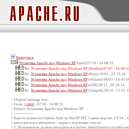
Вернуться
Установка Apache под Windows XP
(eptit) 07/10 - 14:08:53
Re: Установка Apache под Windows XP (Serafim) 07/07 - 16:40:3
Re:
Установка Apache под Windows XP
(Russ) 16/01 - 22:25:34
Re:
Установка Apache под Windows XP
(Woland) 06/05 - 14:45:0
Re:
Установка Apache под Windows XP
(eZH) 28/12 - 09:28:14
Re:
Установка Apache под Windows XP
(Андрей) 28/10 - 15:21:1
> Original message text:
> From:
> eptit
- 07/10 - 14:08:53
> Subject:Установка Apache под Windows XP
> -----------------
> Короче решил поставить Апач на WinXP SP1. Скачал версию 2.0.54... при 
> начал рыться в интернете... нарыл следующие советы:
> 1. Пользователь должен находиться в группе Administrators (я работ