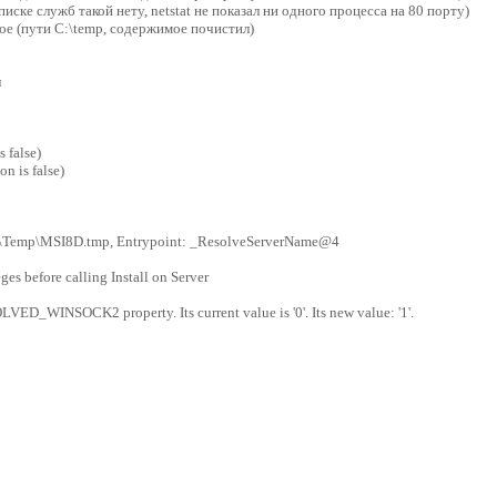
 списке служб такой нету, netstat не показал ни одного процесса на 80 порту)
ое (пути C:\temp, содержимое почистил)
л
 false)
n is false)
 C:\Temp\MSI8D.tmp, Entrypoint: _ResolveServerName@4
es before calling Install on Server
WINSOCK2 property. Its current value is '0'. Its new value: '1'.