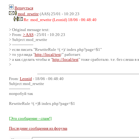
Вернуться
mod_rewrite
(AAS) 25/01 - 10:20:23
Re: mod_rewrite (Leonid) 18/06 - 06:48:40
> Original message text:
> From:
> AAS
- 25/01 - 10:20:23
> Subject:mod_rewrite
> -----------------
> если писать "RewriteRule ^(.+)/ index.php?page=$1"
> то урл вида "
http://local/test
/" работает.
> а как сделать чтобы и "
http://local/test
" тоже сработало. т.е. без слеша в 
>
From:
Leonid
- 18/06 - 06:48:40
Subject:mod_rewrite
-----------------
попробуй так
RewriteRule ^(.+)$ index.php?page=$1
[Это сообщение - спам!]
Последние сообщения из форума