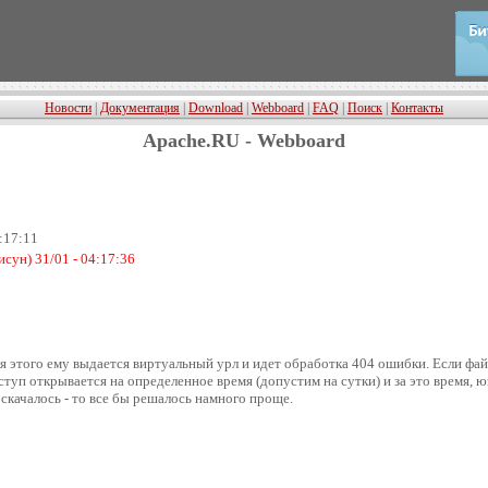
Новости
|
Документация
|
Download
|
Webboard
|
FAQ
|
Поиск
|
Контакты
Apache.RU - Webboard
6:17:11
сун) 31/01 - 04:17:36
Для этого ему выдается виртуальный урл и идет обработка 404 ошибки. Если файл 
ступ открывается на определенное время (допустим на сутки) и за это время, 
 скачалось - то все бы решалось намного проще.