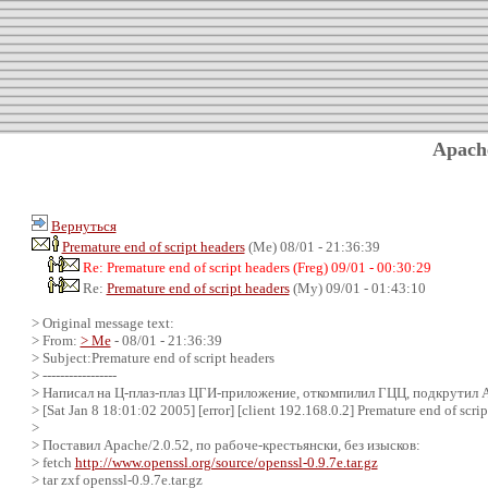
Apach
Вернуться
Premature end of script headers
(Me) 08/01 - 21:36:39
Re: Premature end of script headers (Freg) 09/01 - 00:30:29
Re:
Premature end of script headers
(My) 09/01 - 01:43:10
> Original message text:
> From:
> Me
- 08/01 - 21:36:39
> Subject:Premature end of script headers
> -----------------
> Написал на Ц-плаз-плаз ЦГИ-приложение, откомпилил ГЦЦ, подкрутил 
> [Sat Jan 8 18:01:02 2005] [error] [client 192.168.0.2] Premature end of s
>
> Поставил Apache/2.0.52, по рабоче-крестьянски, без изысков:
> fetch
http://www.openssl.org/source/openssl-0.9.7e.tar.gz
> tar zxf openssl-0.9.7e.tar.gz