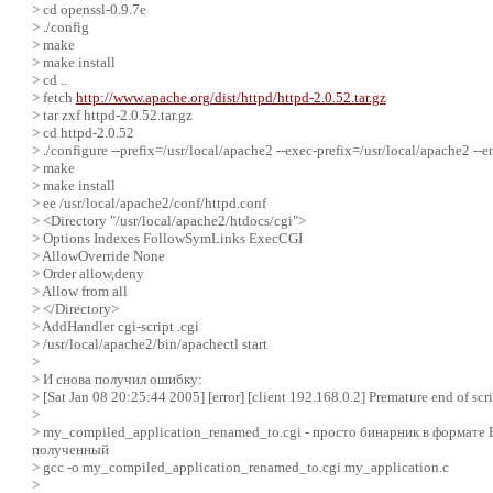
> cd openssl-0.9.7e
> ./config
> make
> make install
> cd ..
> fetch
http://www.apache.org/dist/httpd/httpd-2.0.52.tar.gz
> tar zxf httpd-2.0.52.tar.gz
> cd httpd-2.0.52
> ./configure --prefix=/usr/local/apache2 --exec-prefix=/usr/local/apache2 --en
> make
> make install
> ee /usr/local/apache2/conf/httpd.conf
> <Directory "/usr/local/apache2/htdocs/cgi">
> Options Indexes FollowSymLinks ExecCGI
> AllowOverride None
> Order allow,deny
> Allow from all
> </Directory>
> AddHandler cgi-script .cgi
> /usr/local/apache2/bin/apachectl start
>
> И снова получил ошибку:
> [Sat Jan 08 20:25:44 2005] [error] [client 192.168.0.2] Premature end of 
>
> my_compiled_application_renamed_to.cgi - просто бинарник в формате 
полученный
> gcc -o my_compiled_application_renamed_to.cgi my_application.c
>