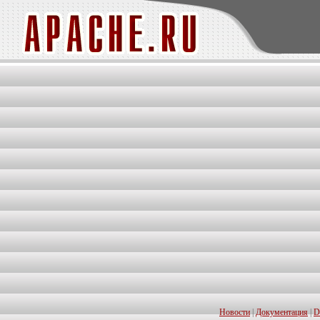
Новости
|
Документация
|
D