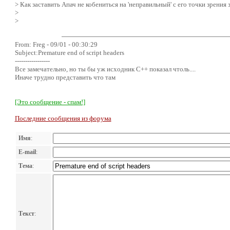
> Как заставить Апач не кобениться на 'неправильный' с его точки зрения 
>
>
From: Freg - 09/01 - 00:30:29
Subject:Premature end of script headers
-----------------
Все замечательно, но ты бы уж исходник C++ показал чтоль....
Иначе трудно представить что там
[Это сообщение - спам!]
Последние сообщения из форума
Имя
:
E-mail
:
Тема
:
Текст
: