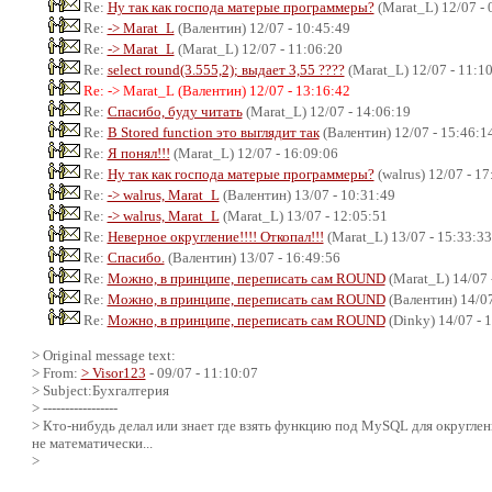
Re:
Ну так как господа матерые программеры?
(Marat_L) 12/07 - 
Re:
-> Marat_L
(Валентин) 12/07 - 10:45:49
Re:
-> Marat_L
(Marat_L) 12/07 - 11:06:20
Re:
select round(3.555,2); выдает 3,55 ????
(Marat_L) 12/07 - 11:1
Re: -> Marat_L (Валентин) 12/07 - 13:16:42
Re:
Спасибо, буду читать
(Marat_L) 12/07 - 14:06:19
Re:
В Stored function это выглядит так
(Валентин) 12/07 - 15:46:1
Re:
Я понял!!!
(Marat_L) 12/07 - 16:09:06
Re:
Ну так как господа матерые программеры?
(walrus) 12/07 - 17
Re:
-> walrus, Marat_L
(Валентин) 13/07 - 10:31:49
Re:
-> walrus, Marat_L
(Marat_L) 13/07 - 12:05:51
Re:
Неверное округление!!!! Откопал!!!
(Marat_L) 13/07 - 15:33:33
Re:
Спасибо.
(Валентин) 13/07 - 16:49:56
Re:
Можно, в принципе, переписать сам ROUND
(Marat_L) 14/07 
Re:
Можно, в принципе, переписать сам ROUND
(Валентин) 14/07
Re:
Можно, в принципе, переписать сам ROUND
(Dinky) 14/07 - 
> Original message text:
> From:
> Visor123
- 09/07 - 11:10:07
> Subject:Бухгалтерия
> -----------------
> Кто-нибудь делал или знает где взять функцию под MySQL для округлен
не математически...
>