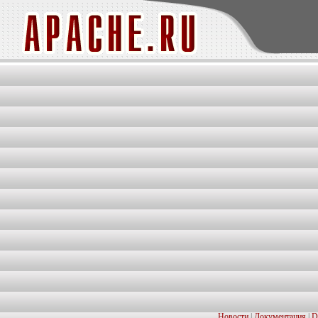
Новости
|
Документация
|
D