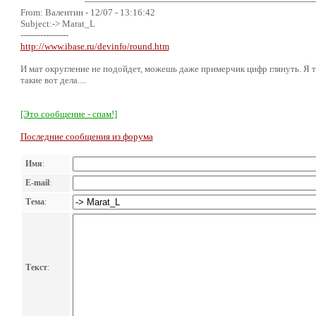
From: Валентин - 12/07 - 13:16:42
Subject:-> Marat_L
-----------------
http://www.ibase.ru/devinfo/round.htm
И мат округление не подойдет, можешь даже примерчик цифр глянуть. Я та
такие вот дела....
[Это сообщение - спам!]
Последние сообщения из форума
Имя
:
E-mail
:
Тема
:
Текст
: