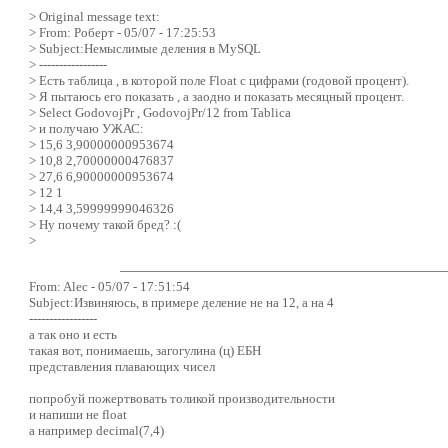
> Original message text:
> From: Роберт - 05/07 - 17:25:53
> Subject:Немыслимые деления в MySQL
> -----------------
> Есть таблица , в которой поле Float с цифрами (годовой процент).
> Я пытаюсь его показать , а заодно и показать месяцный процент.
> Select GodovojPr , GodovojPr/12 from Tablica
> и получаю УЖАС:
> 15,6 3,90000000953674
> 10,8 2,70000000476837
> 27,6 6,90000000953674
> 12 1
> 14,4 3,59999999046326
> Ну почему такой бред? :(
>
From: Alec - 05/07 - 17:51:54
Subject:Извиняюсь, в примере деление не на 12, а на 4
-----------------
а так оно и есть
такая вот, понимаешь, загогулина (ц) ЕБН
представления плавающих чисел
попробуй пожертвовать толикой производительности
и напиши не float
а например decimal(7,4)